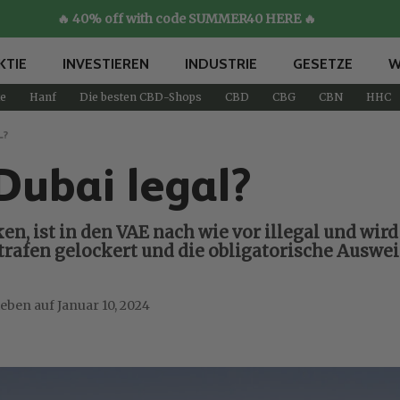
🔥 40% off with code SUMMER40 HERE 🔥
KTIE
INVESTIEREN
INDUSTRIE
GESETZE
W
e
Hanf
Die besten CBD-Shops
CBD
CBG
CBN
HHC
L?
Dubai legal?
, ist in den VAE nach wie vor illegal und wird
trafen gelockert und die obligatorische Ausw
Januar 10, 2024