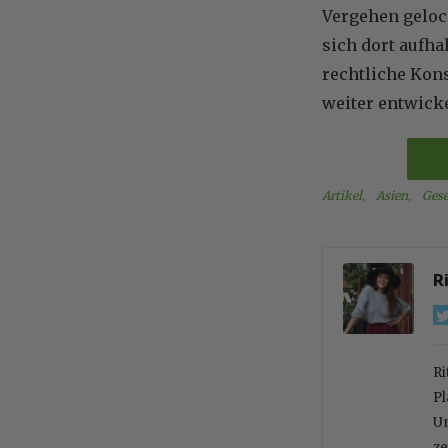
Vergehen gelock
sich dort aufha
rechtliche Kon
weiter entwicke
Artikel
, 
Asien
, 
Gese
R
Ri
Pl
Un
ze