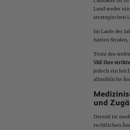
Cannabis ist in
Land weder ein
strategischen L
Im Laufe der J
harten Strafen
Trotz des welt
VAE ihre strikt
jedoch ein leic
allmähliche Än
Medizinis
und Zugä
Derzeit ist me
rechtlichen Än