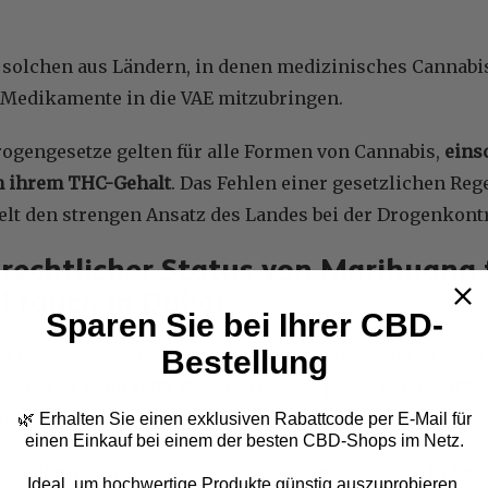
 solchen aus Ländern, in denen medizinisches Cannabis 
e Medikamente in die VAE mitzubringen.
rogengesetze gelten für alle Formen von Cannabis,
eins
n ihrem THC-Gehalt
. Das Fehlen einer gesetzlichen Re
lt den strengen Ansatz des Landes bei der Drogenkontr
 rechtlicher Status von Marihuana 
ebrauch in Dubai
Sparen Sie bei Ihrer CBD-
en Freizeitgebrauch ist in Dubai und den gesamten Vere
Bestellung
legal.
Das Land setzt strenge Gesetze gegen den Besitz
 durch
.
🌿 Erhalten Sie einen exklusiven Rabattcode per E-Mail
für
einen Einkauf bei einem der besten CBD-Shops im Netz.
zesänderungen haben
die Strafen
etwas
gelockert
, indem
Ideal, um hochwertige Produkte günstig auszuprobieren.