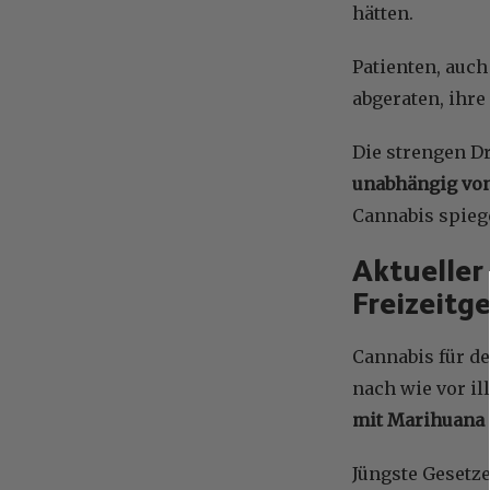
hätten.
Patienten, auch
abgeraten, ihr
Die strengen D
unabhängig vo
Cannabis spiege
Aktueller
Freizeitg
Cannabis für d
nach wie vor il
mit Marihuana
Jüngste Geset