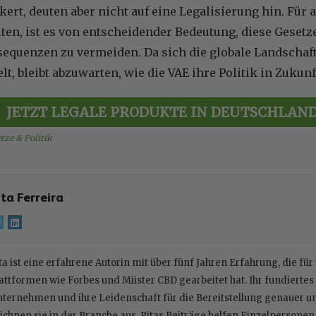
ert, deuten aber nicht auf eine Legalisierung hin. Für a
lten, ist es von entscheidender Bedeutung, diese Geset
sequenzen zu vermeiden. Da sich die globale Landschaf
lt, bleibt abzuwarten, wie die VAE ihre Politik in Zuku
JETZT LEGALE PRODUKTE IN DEUTSCHLAN
tze & Politik
ita Ferreira
ta ist eine erfahrene Autorin mit über fünf Jahren Erfahrung, die fü
attformen wie Forbes und Miister CBD gearbeitet hat. Ihr fundiert
ternehmen und ihre Leidenschaft für die Bereitstellung genauer 
ichnen sie in der Branche aus. Ritas Beiträge helfen Einzelpersone