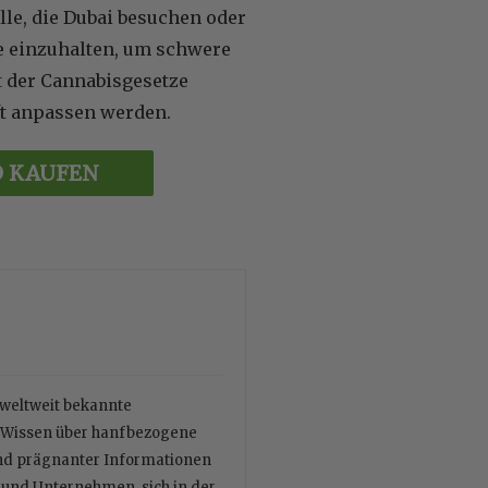
lle, die Dubai besuchen oder
ze einzuhalten, um schwere
t der Cannabisgesetze
nft anpassen werden.
D KAUFEN
r weltweit bekannte
es Wissen über hanfbezogene
und prägnanter Informationen
n und Unternehmen, sich in der