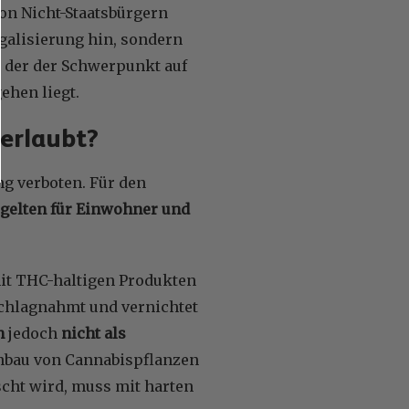
on Nicht-Staatsbürgern
galisierung hin, sondern
i der der Schwerpunkt auf
ehen liegt.
 erlaubt?
ng verboten. Für den
 gelten für Einwohner und
mit THC-haltigen Produkten
schlagnahmt und vernichtet
n
jedoch
nicht als
Anbau von Cannabispflanzen
scht wird, muss mit harten