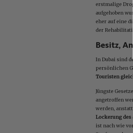
erstmalige Dro
aufgehoben wur
eher auf eine d
der Rehabilitat
Besitz, A
In Dubai sind d
persönlichen G
Touristen glei
Jüngste Gesetz
angetroffen we
werden, anstatt
Lockerung des 
ist nach wie vo