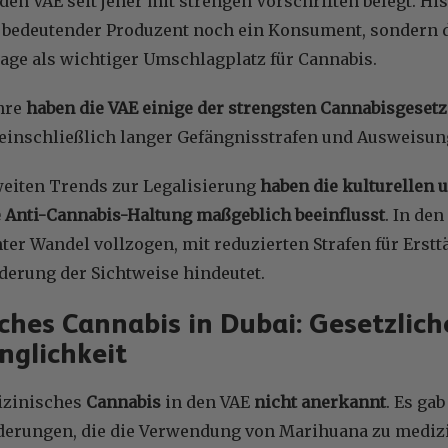
 den VAE seit jeher mit strengen Vorschriften belegt. H
 bedeutender Produzent noch ein Konsument, sondern d
age als wichtiger Umschlagplatz für Cannabis.
ahre
haben die VAE einige der strengsten Cannabisgesetz
, einschließlich langer Gefängnisstrafen und Ausweisu
weiten Trends zur Legalisierung
haben die kulturellen 
e Anti-Cannabis-Haltung maßgeblich beeinflusst
. In den
hter Wandel vollzogen, mit reduzierten Strafen für Ersttä
derung der Sichtweise hindeutet.
ches Cannabis in Dubai: Gesetzli
nglichkeit
dizinisches
Cannabis
in den VAE
nicht anerkannt
. Es ga
derungen, die die Verwendung von Marihuana zu mediz