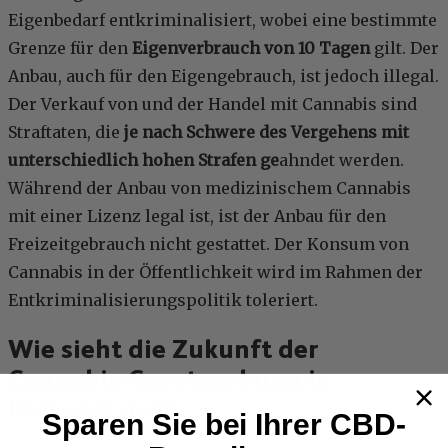
Eigenbedarf entkriminalisiert, wobei eine bestimmte
Grenze für den
Eigenverbrauch von 10 Tagen
gilt. Der
Anbau, auch für den Eigengebrauch, ist jedoch illegal.
Der Verkauf von und der Handel mit Cannabis sind
Straftaten, die
je nach Schwere des Vergehens mit
unterschiedlich hohen Strafen ge
ahndet werden.
Während der Anbau von medizinischem Cannabis
mit einer Lizenz legal ist, ist der Anbau für den
Freizeitgebrauch nicht gestattet. Der Konsum von
Cannabis in der Öffentlichkeit wird im Rahmen der
Entkriminalisierungspolitik toleriert.
Wie sieht die Zukunft der
Cannabis-Gesetzgebung in
Portugal aus?
Sparen Sie bei Ihrer CBD-