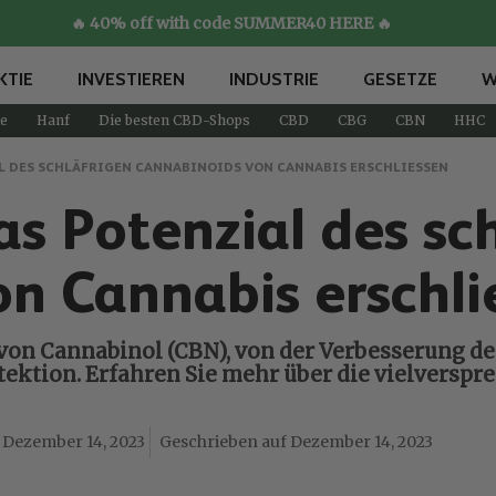
🔥 40% off with code SUMMER40 HERE 🔥
KTIE
INVESTIEREN
INDUSTRIE
GESETZE
W
e
Hanf
Die besten CBD-Shops
CBD
CBG
CBN
HHC
L DES SCHLÄFRIGEN CANNABINOIDS VON CANNABIS ERSCHLIESSEN
as Potenzial des sc
on Cannabis erschl
e von Cannabinol (CBN), von der Verbesserung d
tektion. Erfahren Sie mehr über die vielvers
Dezember 14, 2023
Dezember 14, 2023