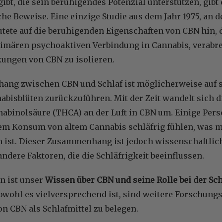
bt, die sein beruhigendes Potenzial unterstützen, gibt
he Beweise. Eine einzige Studie aus dem Jahr 1975, an 
utete auf die beruhigenden Eigenschaften von CBN hin
rimären psychoaktiven Verbindung in Cannabis, verabre
kungen von CBN zu isolieren.
ng zwischen CBN und Schlaf ist möglicherweise auf
abisblüten zurückzuführen. Mit der Zeit wandelt sich d
abinolsäure (THCA) an der Luft in CBN um. Einige Pers
dem Konsum von altem Cannabis schläfrig fühlen, was 
 ist. Dieser Zusammenhang ist jedoch wissenschaftlich
andere Faktoren, die die Schläfrigkeit beeinflussen.
n ist unser
Wissen über CBN und seine Rolle bei der Sc
bwohl es vielversprechend ist, sind weitere Forschungs
on CBN als Schlafmittel zu belegen.