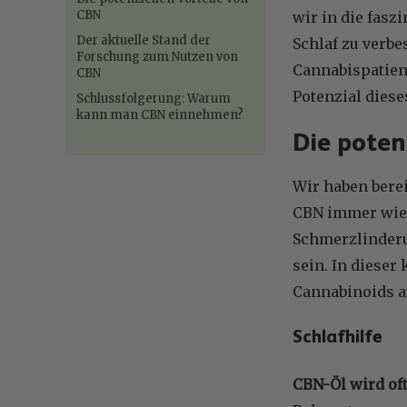
CBN
wir in die fasz
Der aktuelle Stand der
Schlaf zu verb
Forschung zum Nutzen von
Cannabispatient
CBN
Potenzial dies
Schlussfolgerung: Warum
kann man CBN einnehmen?
Die poten
Wir haben berei
CBN immer wied
Schmerzlinderu
sein. In dieser
Cannabinoids a
Schlafhilfe
CBN-Öl wird of