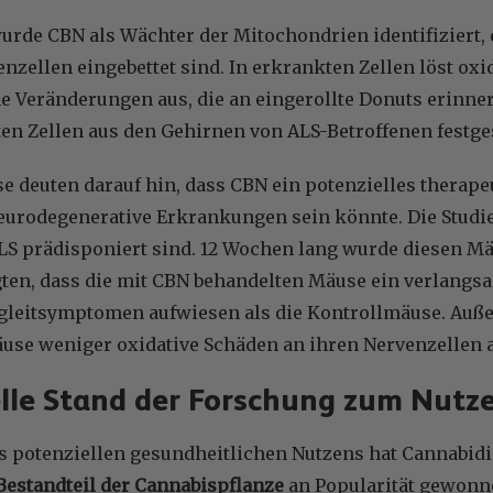
rde CBN als Wächter der Mitochondrien identifiziert, 
enzellen eingebettet sind. In erkrankten Zellen löst oxi
 Veränderungen aus, die an eingerollte Donuts erinner
ten Zellen aus den Gehirnen von ALS-Betroffenen festge
e deuten darauf hin, dass CBN ein potenzielles therape
eurodegenerative Erkrankungen sein könnte. Die Studie
ALS prädisponiert sind. 12 Wochen lang wurde diesen Mä
gten, dass die mit CBN behandelten Mäuse ein verlangsa
gleitsymptomen aufwiesen als die Kontrollmäuse. Auß
use weniger oxidative Schäden an ihren Nervenzellen a
lle Stand der Forschung zum Nutz
s potenziellen gesundheitlichen Nutzens hat Cannabidi
Bestandteil der Cannabispflanze
an Popularität gewon