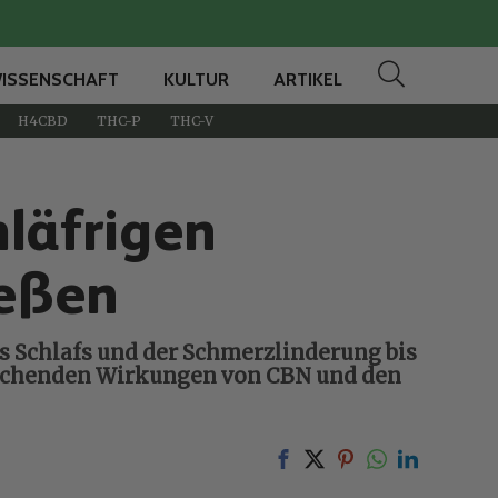
ISSENSCHAFT
KULTUR
ARTIKEL
H4CBD
THC-P
THC-V
hläfrigen
ießen
es Schlafs und der Schmerzlinderung bis
prechenden Wirkungen von CBN und den