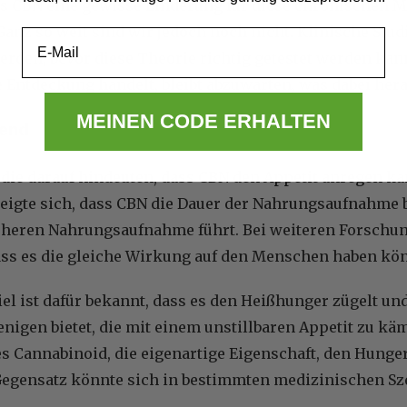
dass CBN eine gewisse Linderung für diese chronische
Ganz so weit sind wir jedoch noch nicht. Klinische St
Email
rden, bevor diese Theorie richtig getestet werden kan
 Entdeckung handelt, bleibt abzuwarten, was dabei he
MEINEN CODE ERHALTEN
gend
, die darauf hindeuten, dass CBN den Appetit anregen k
zeigte sich, dass CBN die Dauer der Nahrungsaufnahme b
öheren Nahrungsaufnahme führt. Bei weiteren Forschun
ass es die gleiche Wirkung auf den Menschen haben kön
l ist dafür bekannt, dass es den Heißhunger zügelt und
enigen bietet, die mit einem unstillbaren Appetit zu k
s Cannabinoid, die eigenartige Eigenschaft, den Hunger
Gegensatz könnte sich in bestimmten medizinischen Sz