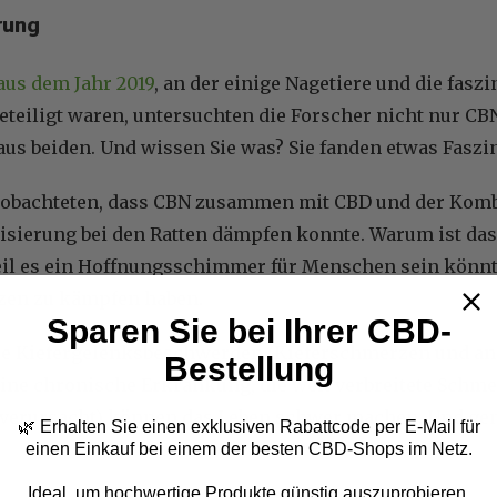
rung
 aus dem Jahr 2019
, an der einige Nagetiere und die fasz
eteiligt waren, untersuchten die Forscher nicht nur C
aus beiden. Und wissen Sie was? Sie fanden etwas Faszi
eobachteten, dass CBN zusammen mit CBD und der Kombi
isierung bei den Ratten dämpfen konnte. Warum ist das 
eil es ein Hoffnungsschimmer für Menschen sein könnt
en zu kämpfen haben.
Sparen Sie bei Ihrer CBD-
e Kiefergelenksbeschwerden (Kieferschmerzen und a
Bestellung
ine chronische Erkrankung, die weit verbreitete Schme
verursacht) können das Leben schwer machen. Und ge
🌿 Erhalten Sie einen exklusiven Rabattcode per E-Mail
für
einen Einkauf bei einem der besten CBD-Shops im Netz.
Ideal, um hochwertige Produkte günstig auszuprobieren.