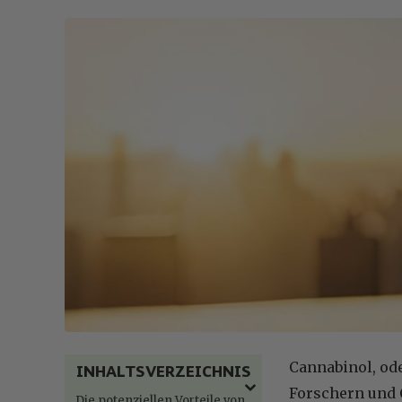
Cannabinol, od
INHALTSVERZEICHNIS
Forschern und 
Die potenziellen Vorteile von