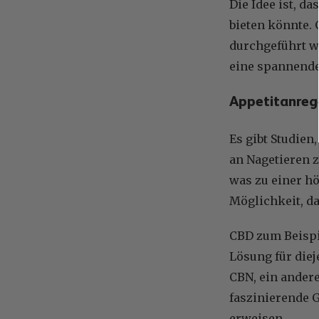
Die Idee ist, 
bieten könnte. 
durchgeführt we
eine spannende
Appetitanre
Es gibt Studien
an Nagetieren 
was zu einer h
Möglichkeit, d
CBD zum Beispie
Lösung für diej
CBN, ein andere
faszinierende 
erweisen.