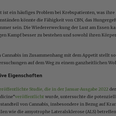
t ist ein häufiges Problem bei Krebspatienten, was ihre
mständen könnte die Fähigkeit von CBN, das Hungergefü
mer sein. Die Wiedererweckung der Lust am Essen kan
gen Kampf besser zu bestehen und sowohl ihren Körper 
on Cannabis im Zusammenhang mit dem Appetit stellt s
tersuchungen auf dem Weg zu einem ganzheitlichen Woh
ive Eigenschaften
eröffentlichte Studie, die in der Januar-Ausgabe 2022
der
dicine“
veröffentlicht
wurde, untersuchte die potenziell
standteil von Cannabis, insbesondere in Bezug auf Kra
en wie die amyotrophe Lateralsklerose (ALS) betreffen