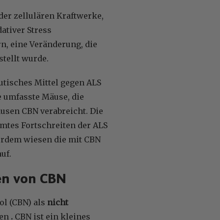
der zellulären Kraftwerke,
dativer Stress
n, eine Veränderung, die
stellt wurde.
utisches Mittel gegen ALS
 umfasste Mäuse, die
usen CBN verabreicht. Die
mtes Fortschreiten der ALS
erdem wiesen die mit CBN
uf.
en von CBN
ol (CBN) als
nicht
nen
.
CBN ist ein kleines