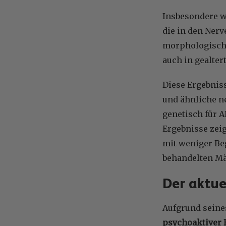
Insbesondere wu
die in den Nerv
morphologische
auch in gealter
Diese Ergebniss
und ähnliche n
genetisch für 
Ergebnisse zei
mit weniger Be
behandelten Mä
Der aktue
Aufgrund seine
psychoaktiver 