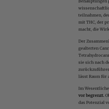
Behauptungen gi
wissenschaftlic
teilnahmen, de
mit THC, der p
macht, die Wir
Der Zusammenha
gealterten Cann
Tetrahydrocann
sie sich nach 
zurückzuführen
lässt Raum für 
Im Wesentliche
vor begrenzt.
O
das Potenzial v