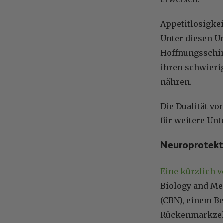
Appetitlosigkei
Unter diesen U
Hoffnungsschim
ihren schwieri
nähren.
Die Dualität v
für weitere Un
Neuroprotekt
Eine kürzlich v
Biology and Me
(CBN), einem Be
Rückenmarkzell