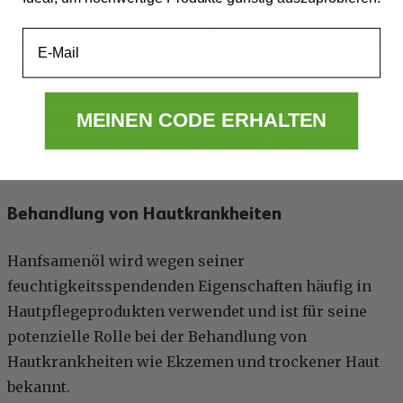
eine Rolle bei der Förderung der kardiovaskulären
Email
Gesundheit spielen und möglicherweise das Risiko
von Herzerkrankungen senken. Darüber hinaus
dient die in Hanf enthaltene Aminosäure Arginin als
MEINEN CODE ERHALTEN
Vorläufer von Stickstoffmonoxid, das zur
Erweiterung der Blutgefäße und zur Regulierung des
Blutdrucks beiträgt.
Behandlung von Hautkrankheiten
Hanfsamenöl wird wegen seiner
feuchtigkeitsspendenden Eigenschaften häufig in
Hautpflegeprodukten verwendet und ist für seine
potenzielle Rolle bei der Behandlung von
Hautkrankheiten wie Ekzemen und trockener Haut
bekannt.