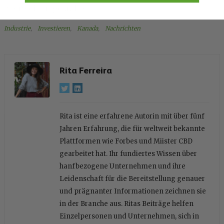
weltweit zu gestalten.
Industrie
, 
Investieren
, 
Kanada
, 
Nachrichten
Rita Ferreira
Rita ist eine erfahrene Autorin mit über fünf
Jahren Erfahrung, die für weltweit bekannte
Plattformen wie Forbes und Miister CBD
gearbeitet hat. Ihr fundiertes Wissen über
hanfbezogene Unternehmen und ihre
Leidenschaft für die Bereitstellung genauer
und prägnanter Informationen zeichnen sie
in der Branche aus. Ritas Beiträge helfen
Einzelpersonen und Unternehmen, sich in