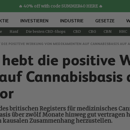
🔥 40% off with code SUMMER40 HERE 🔥
KTIE
INVESTIEREN
INDUSTRIE
GESETZE
W
e
Hanf
Die besten CBD-Shops
CBD
CBG
CBN
HHC
T DIE POSITIVE WIRKUNG VON MEDIKAMENTEN AUF CANNABISBASIS AUF
e hebt die positive
uf Cannabisbasis 
or
n des britischen Registers für medizinisches Can
is über zwölf Monate hinweg gut vertragen ha
en kausalen Zusammenhang herzustellen.