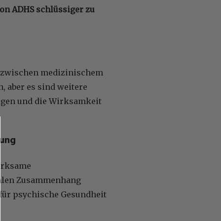
von ADHS schlüssiger zu
g zwischen medizinischem
, aber es sind weitere
igen und die Wirksamkeit
hung
wirksame
salen Zusammenhang
 für psychische Gesundheit