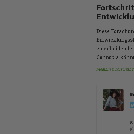
Fortschri
Entwickl
Diese Forschun
Entwicklungsst
entscheidender
Cannabis könnte
Medizin & Forschung
R
Ri
Pl