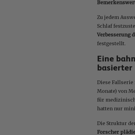
Bemerkenswerte
Zu jedem Auswe
Schlaf festzust
Verbesserung d
festgestellt.
Eine bahn
basierter
Diese Fallserie
Monate) von Me
für medizinisc
hatten nur mi
Die Struktur de
Forscher plädie