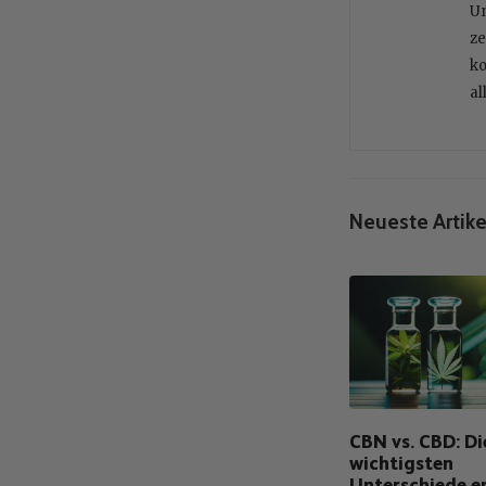
Un
ze
ko
al
Neueste Artike
CBN vs. CBD: Di
wichtigsten
Unterschiede e