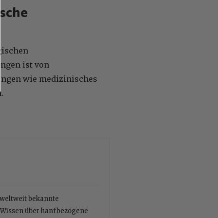
ische
gischen
ngen ist von
ungen wie medizinisches
.
r weltweit bekannte
es Wissen über hanfbezogene