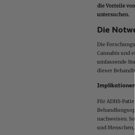
die Vorteile v
untersuchen.
Die Notwe
Die Forschungs
Cannabis und ei
umfassende Stu
dieser Behandl
Implikatione
Für ADHS-Patie
Behandlungsop
nachweisen. So
und Menschen, 