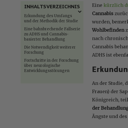
Eine
kürzlich d
INHALTSVERZEICHNIS
Cannabis
zurüc
Erkundung des Umfangs
und der Methodik der Studie
wurden, bemerk
Eine bahnbrechende Fallserie
Wohlbefinden
z
zu ADHS und Cannabis-
nach chronisch
basierter Behandlung
Cannabis behan
Die Notwendigkeit weiterer
Forschung
ADHS ist ebenf
Fortschritte in der Forschung
über neurologische
Erkundun
Entwicklungsstörungen
An der Studie,
Frauen) der Sap
Königreich, tei
der Behandlun
Ängste und des 