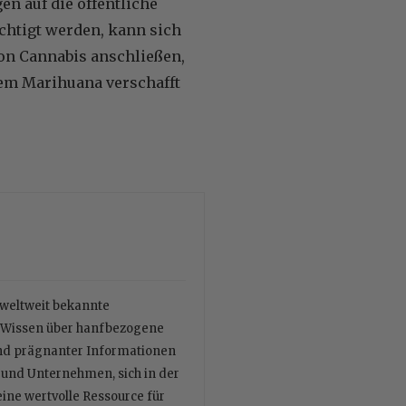
n auf die öffentliche
htigt werden, kann sich
on Cannabis anschließen,
hem Marihuana verschafft
r weltweit bekannte
es Wissen über hanfbezogene
und prägnanter Informationen
n und Unternehmen, sich in der
eine wertvolle Ressource für