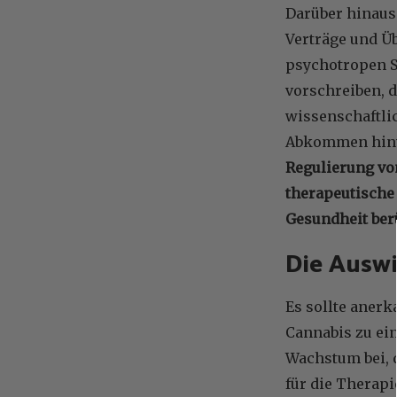
Darüber hinaus
Verträge und Ü
psychotropen S
vorschreiben, d
wissenschaftli
Abkommen hinwe
Regulierung vo
therapeutische 
Gesundheit ber
Die Ausw
Es sollte aner
Cannabis zu ei
Wachstum bei, d
für die Therap