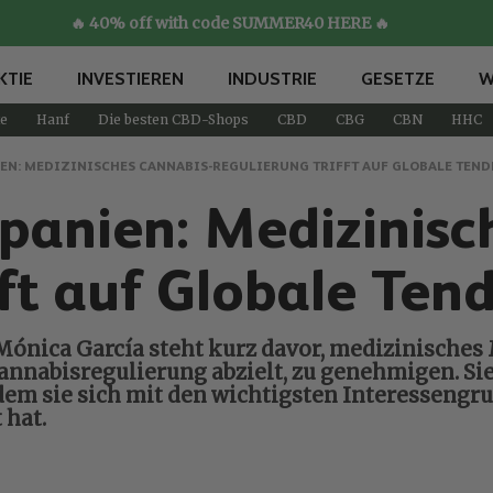
🔥 40% off with code SUMMER40 HERE 🔥
KTIE
INVESTIEREN
INDUSTRIE
GESETZE
W
e
Hanf
Die besten CBD-Shops
CBD
CBG
CBN
HHC
IEN: MEDIZINISCHES CANNABIS-REGULIERUNG TRIFFT AUF GLOBALE TEN
 Spanien: Medizinis
fft auf Globale Ten
ónica García steht kurz davor, medizinisches 
nnabisregulierung abzielt, zu genehmigen. Sie
em sie sich mit den wichtigsten Interessengru
 hat.