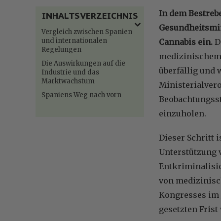
In dem Bestreb
INHALTSVERZEICHNIS
Gesundheitsmin
Vergleich zwischen Spanien
und internationalen
Cannabis ein.
D
Regelungen
medizinischem 
Die Auswirkungen auf die
überfällig und 
Industrie und das
Marktwachstum
Ministerialver
Spaniens Weg nach vorn
Beobachtungsst
einzuholen.
Dieser Schritt i
Unterstützung 
Entkriminalisi
von medizinisc
Kongresses im J
gesetzten Frist