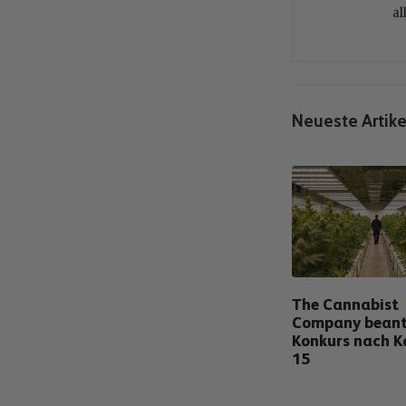
al
Neueste Artike
The Cannabist
Company bean
Konkurs nach K
15