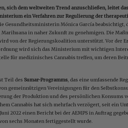
en, sich dem weltweiten Trend anzuschließen, leitet da
isterium ein Verfahren zur Regulierung der therapeu
ie Gesundheitsministerin Mónica García beabsichtigt,
Marihuana in naher Zukunft zu genehmigen. Die Maßn
wird von der Regierungskoalition unterstützt. Vor der E
ordnung wird sich das Ministerium mit wichtigen Inte
elle für medizinisches Cannabis treffen, um deren Bei
st Teil des
Sumar-Programms
, das eine umfassende Reg
von gemeinnützigen Vereinigungen für den Selbstkons
erung der Produktion und des persönlichen Konsums vo
hem Cannabis hat sich mehrfach verzögert, seit ein Un
uni 2022 einen Bericht bei der AEMPS in Auftrag gegebe
 von sechs Monaten fertiggestellt wurde.