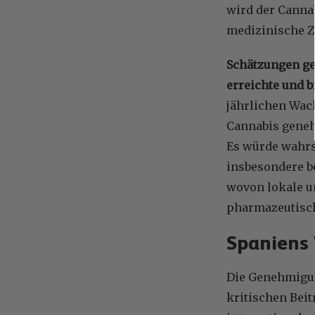
wird der Cannab
medizinische Zw
Schätzungen ge
erreichte und b
jährlichen Wac
Cannabis geneh
Es würde wahrs
insbesondere b
wovon lokale u
pharmazeutisch
Spaniens
Die Genehmigun
kritischen Bei