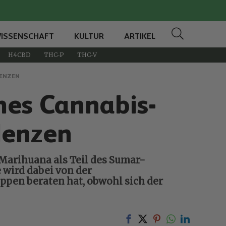
ISSENSCHAFT
KULTUR
ARTIKEL
H4CBD
THC-P
THC-V
DENZEN
ches Cannabis-
denzen
Marihuana als Teil des Sumar-
 wird dabei von der
ppen beraten hat, obwohl sich der