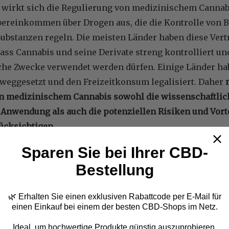
 wirkt sich die Regulierung von medizinischem Cannabi
bereinkommen über Drogen aus, die die Kontrolle von 
ubstanzen regeln. Die meisten Länder haben diese Vertr
ass Cannabis und seine Derivate streng kontrolliert un
che Zwecke verwendet werden dürfen. Einige Länder hab
ggesetzt und den Freizeitkonsum legalisiert. Daher
n medizinischem Cannabis sowohl die wissenschaftlich
Anwendung als auch die potenziellen Risiken und Vortei
ücksichtigen
.
irkungen auf die Industrie und d
Sparen Sie bei Ihrer CBD-
Bestellung
kannt werden, dass die aufkeimende weltweite Nachfra
nem raschen Wachstum des Sektors geführt hat. Viele F
🌿 Erhalten Sie einen exklusiven Rabattcode per E-Mail
für
arunter die steigende Nachfrage der Patienten, die Er
einen Einkauf bei einem der besten CBD-Shops im Netz.
ie, die Diversifizierung der Produkte und neue Verabr
Ideal, um hochwertige Produkte günstig auszuprobieren.