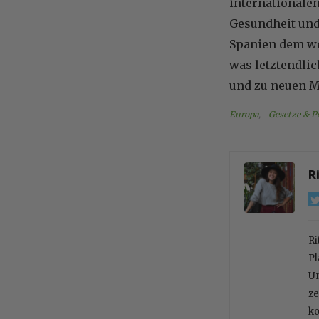
internationale
Gesundheit und
Spanien dem we
was letztendli
und zu neuen M
Europa
, 
Gesetze & Po
R
Ri
Pl
Un
ze
ko