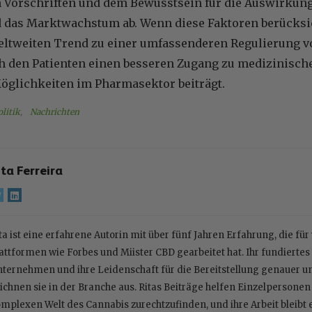
n Vorschriften und dem Bewusstsein für die Auswirkunge
 das Marktwachstum ab. Wenn diese Faktoren berücksic
ltweiten Trend zu einer umfassenderen Regulierung v
ch den Patienten einen besseren Zugang zu medizinisc
öglichkeiten im Pharmasektor beiträgt.
litik
, 
Nachrichten
ita Ferreira
ta ist eine erfahrene Autorin mit über fünf Jahren Erfahrung, die fü
attformen wie Forbes und Miister CBD gearbeitet hat. Ihr fundiert
ternehmen und ihre Leidenschaft für die Bereitstellung genauer 
ichnen sie in der Branche aus. Ritas Beiträge helfen Einzelpersone
mplexen Welt des Cannabis zurechtzufinden, und ihre Arbeit bleibt 