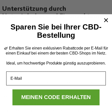
Unterstützung durch
Noteninhaber und Finanzakteure
Sparen Sie bei Ihrer CBD-
Ein Schlüsselelement des Umstrukturierungsplans
Bestellung
ist die
Unterstützungsvereinbarung
, die mit einer
Gruppe von vorrangig besicherten
🌿 Erhalten Sie einen exklusiven Rabattcode per E-Mail
für
Anleihegläubigern getroffen wurde. Diese Gläubiger
einen Einkauf bei einem der besten CBD-Shops im Netz.
halten mehr als 60 % der ausstehenden Schulden
des Unternehmens, die mit den 2028 fälligen
Ideal, um hochwertige Produkte günstig auszuprobieren.
vorrangigen Schuldverschreibungen verbunden sind.
Email
Im Rahmen der Vereinbarung haben sich diese
Beteiligten verpflichtet, den Umstrukturierungsplan
des Unternehmens, einschließlich der Veräußerung
MEINEN CODE ERHALTEN
von Vermögenswerten und des Insolvenzverfahrens,
unter bestimmten Bedingungen zu unterstützen. Es