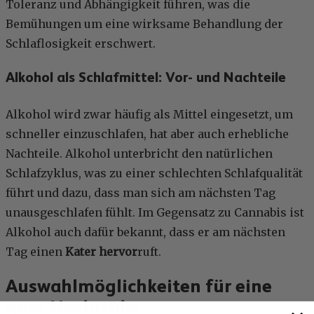
Toleranz und Abhängigkeit führen, was die
Bemühungen um eine wirksame Behandlung der
Schlaflosigkeit erschwert.
Alkohol als Schlafmittel: Vor- und Nachteile
Alkohol wird zwar häufig als Mittel eingesetzt, um
schneller einzuschlafen, hat aber auch erhebliche
Nachteile. Alkohol unterbricht den natürlichen
Schlafzyklus, was zu einer schlechten Schlafqualität
führt und dazu, dass man sich am nächsten Tag
unausgeschlafen fühlt. Im Gegensatz zu Cannabis ist
Alkohol auch dafür bekannt, dass er am nächsten
Tag einen
Kater hervor
ruft.
Auswahlmöglichkeiten für eine
gute Nachtruhe