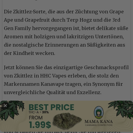
Die Zkittlez-Sorte, die aus der Züchtung von Grape
Ape und Grapefruit durch Terp Hogz und die 3rd
Gen Family hervorgegangen ist, bietet delikate süße
Aromen mit holzigen und lakritzigen Untertönen,
die nostalgische Erinnerungen an Süßigkeiten aus
der Kindheit wecken.
Jetzt können Sie das einzigartige Geschmacksprofil
von Zkittlez in HHC Vapes erleben, die stolz den
Markennamen Kanavape tragen, ein Synonym für
unvergleichliche Qualität und Exzellenz.
✕
Die Verwendung des HHC Zkittlez Vapes ist
mühelos, da er vorgeladen und einsatzbereit ist.
Schalten Sie ihn einfach ein, nehmen Sie einen Zug,
und schalten Sie ihn aus, bevor Sie ihn weglegen.