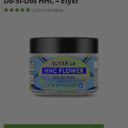
Do-Si-Dos HHC – Elyxr
5 (17+) von Elyxr