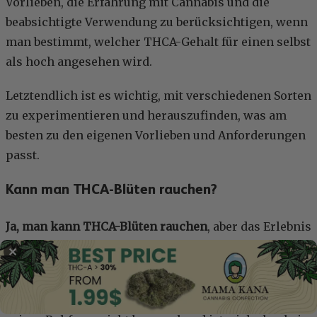
Vorlieben, die Erfahrung mit Cannabis und die
beabsichtigte Verwendung zu berücksichtigen, wenn
man bestimmt, welcher THCA-Gehalt für einen selbst
als hoch angesehen wird.
Letztendlich ist es wichtig, mit verschiedenen Sorten
zu experimentieren und herauszufinden, was am
besten zu den eigenen Vorlieben und Anforderungen
passt.
Kann man THCA-Blüten rauchen?
Ja, man kann THCA-Blüten rauchen
, aber das Erlebnis
kann sich vom Rauchen herkömmlicher THC-
✕
reicher Cannabisblüten unterscheiden.
THCA-Blüten enthalten in erster Linie THCA, das in