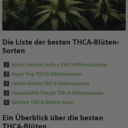
Die Liste der besten THCA-Blüten-
Sorten
Alien Cookies Indica THCA-Blütenstamm
Sugar Pop THCA-Blütenstamm
Gelato Punch THCA-Blütenstamm
Granddaddy Purple THCA-Blütenstamm
Skittlez THCA-Blüten-Sorte
Ein Überblick über die besten
THCA-Blüten