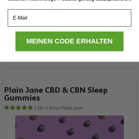
Preis
$89.00
Email
Kunden-
4,8
Bewertungen
MEINEN CODE ERHALTEN
Über die
Marke
Plain Jane CBD & CBN Sleep
Gummies
5 (16+) from Plain Jane