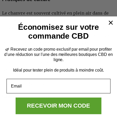
Le chanvre est souvent cultivé en plein air dans de
grands champs à des fins industrielles, telles que la
Économisez sur votre
production de fibres, de graines et l’extraction de
commande CBD
CBD. Il a un cycle de croissance relativement rapide
et peut prospérer sous différents climats.
🌿
Recevez un code promo exclusif par email
pour profiter
d’une réduction sur l'une des meilleures boutiques CBD en
La marijuana est souvent cultivée en intérieur ou
ligne.
dans des environnements contrôlés afin d’optimiser
les conditions de production de THC. Les pratiques
Idéal pour tester plein de produits à moindre coût.
de culture visent à maximiser le développement des
Email
fleurs et des bourgeons.
Utilisations courantes
RECEVOIR MON CODE
Le chanvre a un large éventail d’utilisations