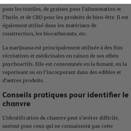
industrielles, notamment la production de fibres
pour les textiles, de graines pour l’alimentation et
l’huile, et de CBD pour les produits de bien-être. Il est
également utilisé dans les matériaux de
construction, les biocarburants, etc.
La marijuana est principalement utilisée à des fins
récréatives et médicinales en raison de ses effets
psychoactifs. Elle est consommée en la fumant, en la
vaporisant ou en l’incorporant dans des edibles et
d’autres produits.
Conseils pratiques pour identifier le
chanvre
L’identification du chanvre peut s’avérer difficile,
surtout pour ceux qui ne connaissent pas cette