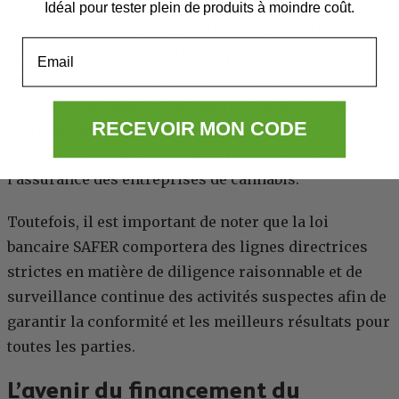
entraînera un revirement majeur pour ces
Idéal pour tester plein de produits à moindre coût.
entreprises et pour l’ensemble de l’industrie du
Email
cannabis. Les banques, les coopératives de crédit et
les autres institutions financières disposeront d’un
cadre réglementaire clair qui résoudra les tensions
RECEVOIR MON CODE
entre les lois fédérales et les lois des États
concernant les activités bancaires, les prêts et
l’assurance des entreprises de cannabis.
Toutefois, il est important de noter que la loi
bancaire SAFER comportera des lignes directrices
strictes en matière de diligence raisonnable et de
surveillance continue des activités suspectes afin de
garantir la conformité et les meilleurs résultats pour
toutes les parties.
L’avenir du financement du