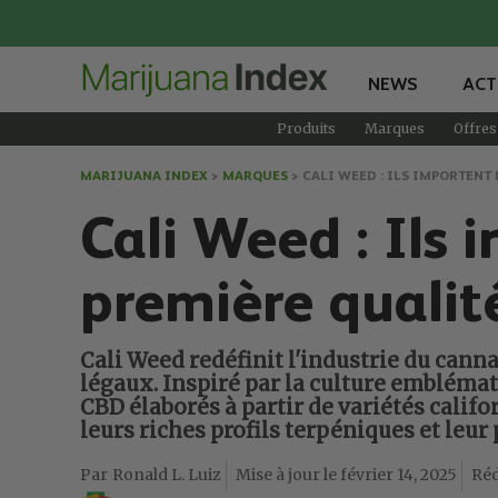
NEWS
ACT
Produits
Marques
Offres
MARIJUANA INDEX
>
MARQUES
>
CALI WEED : ILS IMPORTENT
Cali Weed : Ils 
première qualit
Cali Weed redéfinit l'industrie du cann
légaux. Inspiré par la culture emblémat
CBD élaborés à partir de variétés cali
leurs riches profils terpéniques et leur
Ronald L. Luiz
février 14, 2025