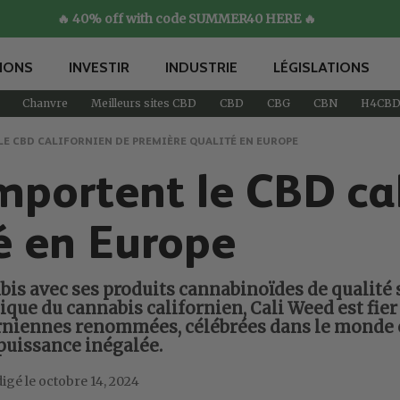
🔥 40% off with code SUMMER40 HERE 🔥
IONS
INVESTIR
INDUSTRIE
LÉGISLATIONS
Chanvre
Meilleurs sites CBD
CBD
CBG
CBN
H4CB
 LE CBD CALIFORNIEN DE PREMIÈRE QUALITÉ EN EUROPE
importent le CBD ca
é en Europe
abis avec ses produits cannabinoïdes de qualité
ique du cannabis californien, Cali Weed est fi
forniennes renommées, célébrées dans le monde e
 puissance inégalée.
octobre 14, 2024