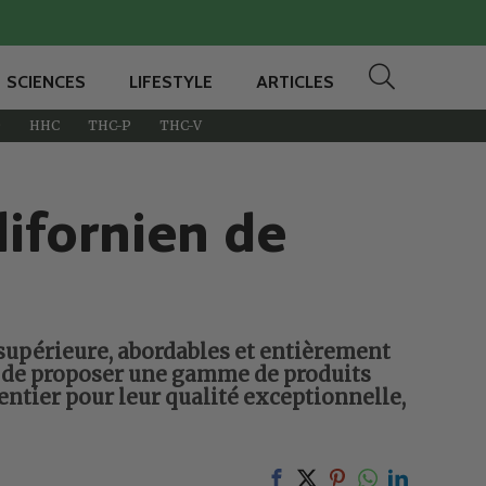
SCIENCES
LIFESTYLE
ARTICLES
D
HHC
THC-P
THC-V
lifornien de
 supérieure, abordables et entièrement
er de proposer une gamme de produits
ntier pour leur qualité exceptionnelle,