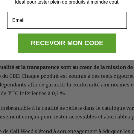
Idéal pour tester plein de produits à moindre coût.
 de sa gamme de produits et l’établissement d’une base de
ité à la qualité et à la satisfaction de ses clients, Cal
Email
nfiance dans l’industrie du CBD, plaçant la barre de l’e
t pour la qualité et la transparen
RECEVOIR MON CODE
 de Cali Weed
 qualité et la transparence sont au cœur de la mission d
e du CBD. Chaque produit est soumis à des tests rigoure
dépendants afin de garantir la conformité aux normes 
 de THC inférieures à 0,3 %.
ébranlable à la qualité se reflète dans le catalogue vari
usement conçus pour rester accessibles et abordables p
 de Cali Weed s’étend à son engagement à éduquer les c