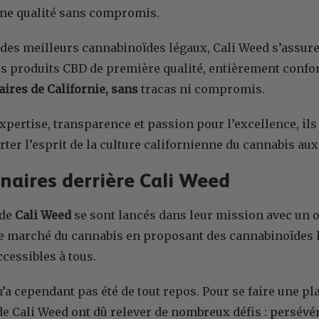
une qualité sans compromis.
 des meilleurs cannabinoïdes légaux, Cali Weed s’assur
es produits CBD de première qualité, entièrement conf
aires de Californie, sans
tracas ni compromis.
pertise, transparence et passion pour l’excellence, il
ter l’esprit de la culture californienne du cannabis aux
nnaires derrière Cali Weed
 de
Cali Weed
se sont lancés dans leur mission avec un obj
e marché du cannabis en proposant des cannabinoïdes l
ccessibles à tous.
’a cependant pas été de tout repos. Pour se faire une p
de Cali Weed ont dû relever de nombreux défis : persévé