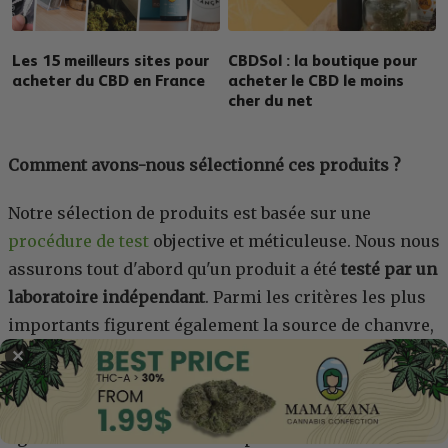
Les 15 meilleurs sites pour
CBDSol : la boutique pour
acheter du CBD en France
acheter le CBD le moins
cher du net
Comment avons-nous sélectionné ces produits ?
Notre sélection de produits est basée sur une
procédure de test
objective et méticuleuse. Nous nous
assurons tout d'abord qu'un produit a été
testé par un
laboratoire indépendant
. Parmi les critères les plus
importants figurent également la source de chanvre,
les méthodes d'extraction, la puissance du produit, la
✕
réputation de la marque et les sentiments ou
expériences suscités par le produit. Nous sommes
également conscients de l'importance de l'
utilisation