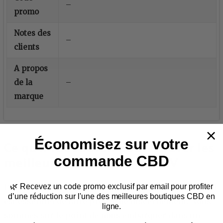
–
promo
Notes des
–
clients
A propos
de la
–
marque
Économisez sur votre
Ce qu’il faut savoir pour trouver les
commande CBD
meilleures marques de THCV
Dans votre quête des
meilleures marques de THCV
, il
🌿
Recevez un code promo exclusif par email
pour profiter
d’une réduction sur l'une des meilleures boutiques CBD en
est essentiel de faire preuve de discernement. Nous
ligne.
sommes sur le point de nous embarquer dans un