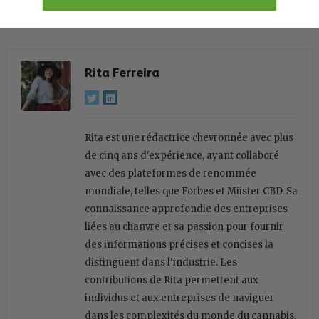
Investir
, 
News
Rita Ferreira
Rita est une rédactrice chevronnée avec plus
de cinq ans d'expérience, ayant collaboré
avec des plateformes de renommée
mondiale, telles que Forbes et Miister CBD. Sa
connaissance approfondie des entreprises
liées au chanvre et sa passion pour fournir
des informations précises et concises la
distinguent dans l'industrie. Les
contributions de Rita permettent aux
individus et aux entreprises de naviguer
dans les complexités du monde du cannabis,