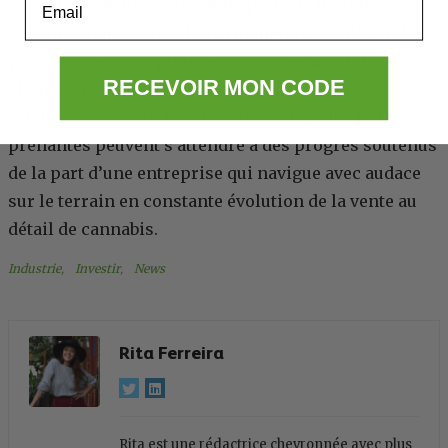
de nombre de magasins et de parts de marché,
soutenue par des résultats financiers solides et des
programmes exceptionnels d’engagement des
RECEVOIR MON CODE
clients, établit une norme d’or pour les autres
acteurs du secteur. Les investisseurs et les parties
prenantes peuvent s’attendre à des progrès soutenus
de la part d’une entreprise qui navigue avec audace
sur le terrain en constante évolution de la vente au
détail de cannabis.
Industrie
, 
Investir
, 
News
Rita Ferreira
Rita est une rédactrice chevronnée avec plus