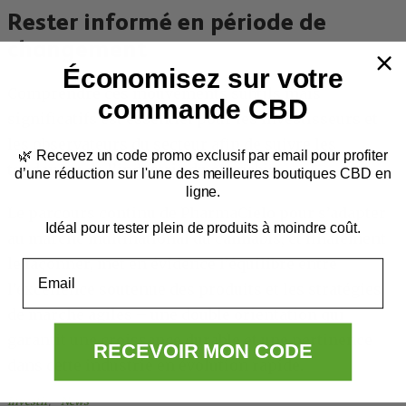
Rester informé en période de
changement
Économisez sur votre
Comprendre ces mouvements subtils mais
commande CBD
significatifs est essentiel pour les investisseurs et
les observateurs du secteur afin de suivre les
🌿
Recevez un code promo exclusif par email
pour profiter
tendances de l’industrie du cannabis.
d’une réduction sur l'une des meilleures boutiques CBD en
ligne.
Le parcours continu de PharmaCielo pour s’adapter
Idéal pour tester plein de produits à moindre coût.
au marché multinational du cannabis, et finalement
le façonner, met en évidence l’équilibre entre
Email
l’excellence soutenue des produits et les stratégies
de marché agiles – une double orientation qui
garantit une croissance durable et une pertinence
RECEVOIR MON CODE
dans cette industrie en évolution rapide.
Investir
, 
News