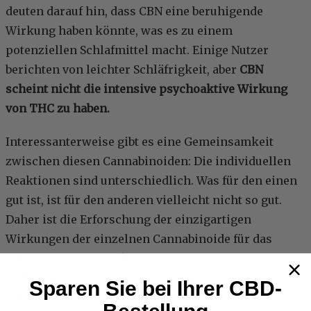
deuten darauf hin, dass CBN eine beruhigende
Wirkung haben könnte, was es zu einem
potenziellen Schlafmittel macht. Einige Nutzer
berichten von leichter Schläfrigkeit, aber
CBN
scheint nicht die intensive psychoaktive Wirkung
von THC zu haben.
Interessanterweise gibt es eine Gemeinsamkeit
zwischen diesen Cannabinoiden: Die individuellen
Reaktionen sind unterschiedlich. Was für den einen
gut ist, ist für den anderen vielleicht nicht so gut.
Daher ist die Erforschung der einzigartigen
Wirkungen der einzelnen Cannabinoide für das
persönliche Wohlbefinden von entscheidender
Bedeutung. Mit dem Fortschreiten der Forschung
Sparen Sie bei Ihrer CBD-
wird sich wahrscheinlich ein klareres Bild von den