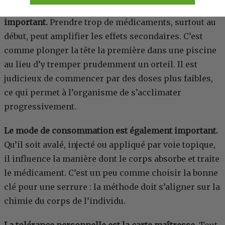
Tout d’abord, le
dosage choisi est un élément
important.
Prendre trop de médicaments, surtout au
début, peut amplifier les effets secondaires. C’est
comme plonger la tête la première dans une piscine
au lieu d’y tremper prudemment un orteil. Il est
judicieux de commencer par des doses plus faibles,
ce qui permet à l’organisme de s’acclimater
progressivement.
Le mode de consommation est également important.
Qu’il soit avalé, injecté ou appliqué par voie topique,
il influence la manière dont le corps absorbe et traite
le médicament. C’est un peu comme choisir la bonne
clé pour une serrure : la méthode doit s’aligner sur la
chimie du corps de l’individu.
La tolérance personnelle est la carte maîtresse.
Tout