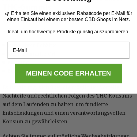
THC-Gummis
🌿 Erhalten Sie einen exklusiven Rabattcode per E-Mail
für
einen Einkauf bei einem der besten CBD-Shops im Netz.
So können Sie Ihre CBD-Gummis lange Zeit
aufbewahren und genießen:
Ideal, um hochwertige Produkte günstig auszuprobieren.
Email
Luftdichter Behälter
Kühler, dunkler Ort
Kühlung
Beschriftung.
MEINEN CODE ERHALTEN
Es ist wichtig, sich über die möglichen Vorteile,
Nachteile und rechtlichen Folgen des THC-Konsums
auf dem Laufenden zu halten, um fundierte
Entscheidungen und einen verantwortungsvollen
Konsum zu gewährleisten.
Achten Sie immer auf mögliche Wechselwirkungen