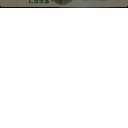
Haftungsausschluss
The Marijuana Index bietet allgemeine Informationen über die
Cannabisbranche und die damit verbundenen Aktienmärkte und
ist nicht als Finanzberatung gedacht. Unsere Inhalte, die von
vertrauenswürdigen Quellen gestützt werden, beruhen auf
unseren strengen Recherchen. Wir geben keine medizinischen
Ratschläge; konsultieren Sie immer medizinische Fachleute.
© 2025 The Marijuana Index betrieben von Ecoclick Ltd. Alle
Rechte vorbehalten.
Haftungsausschluss
|
Nutzungsbedingungen
|
Datenschutzbestimmungen
English