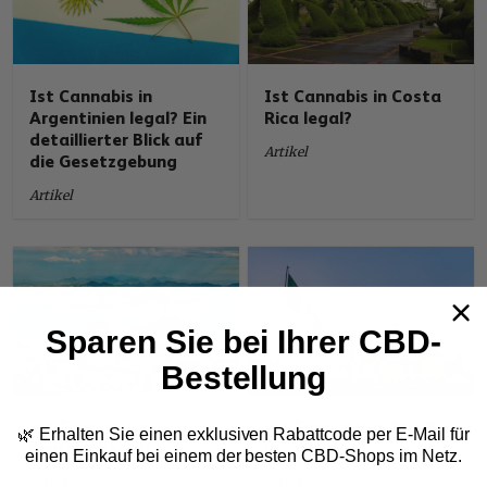
Ist Cannabis in
Ist Cannabis in Costa
Argentinien legal? Ein
Rica legal?
detaillierter Blick auf
Artikel
die Gesetzgebung
Artikel
Sparen Sie bei Ihrer CBD-
Bestellung
Ist Cannabis in
Ist Cannabis in Mexiko
🌿 Erhalten Sie einen exklusiven Rabattcode per E-Mail
für
Brasilien legal?
legal?
einen Einkauf bei einem der besten CBD-Shops im Netz.
Artikel
Artikel