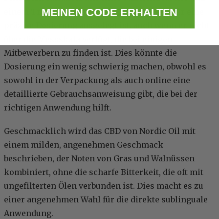
MEINEN CODE ERHALTEN
einem Tropfenzähler mit Kugelspitze, der für eine
präzise Dosierung ausgelegt ist, auch wenn er nicht
über die Messskala verfügt, die bei einigen
Mitbewerbern zu finden ist. Dies könnte die
Dosierung ein wenig schwierig machen, obwohl es
sowohl in der Verpackung als auch online eine
detaillierte Gebrauchsanweisung gibt, die bei der
richtigen Anwendung hilft.
Geschmacklich wird das CBD von Nordic Oil mit
einem milden, angenehmen Geschmack
beschrieben, der Noten von Gras und Walnüssen
kombiniert, ohne die scharfe Bitterkeit, die oft mit
ungefilterten Ölen verbunden ist. Dies macht es zu
einer angenehmen Wahl für die direkte sublinguale
Anwendung.