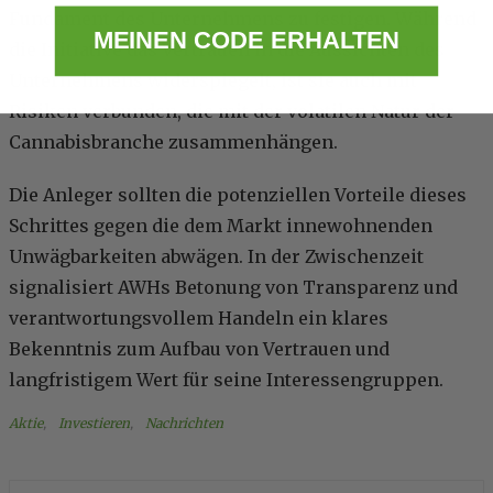
Fundament des Unternehmens zu festigen. Während
MEINEN CODE ERHALTEN
die Initiative das Vertrauen in die Aussichten des
Unternehmens widerspiegelt, ist sie auch mit
Risiken verbunden, die mit der volatilen Natur der
Cannabisbranche zusammenhängen.
Die Anleger sollten die potenziellen Vorteile dieses
Schrittes gegen die dem Markt innewohnenden
Unwägbarkeiten abwägen. In der Zwischenzeit
signalisiert AWHs Betonung von Transparenz und
verantwortungsvollem Handeln ein klares
Bekenntnis zum Aufbau von Vertrauen und
langfristigem Wert für seine Interessengruppen.
Aktie
, 
Investieren
, 
Nachrichten