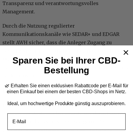
Transparenz und verantwortungsvolles
Management.
Durch die Nutzung regulierter
Kommunikationskanäle wie SEDAR+ und EDGAR
stellt AWH sicher, dass die Anleger Zugang zu
zuverlässigen und zeitnahen Informationen haben.
Sparen Sie bei Ihrer CBD-
Dieser kontinuierliche Dialog zielt darauf ab,
Vertrauen aufzubauen und eine starke Führungsrolle
Bestellung
zu demonstrieren.
🌿 Erhalten Sie einen exklusiven Rabattcode per E-Mail
für
Die Quintessenz
einen Einkauf bei einem der besten CBD-Shops im Netz.
Ideal, um hochwertige Produkte günstig auszuprobieren.
Das bevorstehende Aktienrückkaufprogramm von
AWH ist ein strategischer Schritt, der darauf abzielt,
Email
den Wert für die Aktionäre zu steigern, die
Rentabilität zu verbessern und das finanzielle