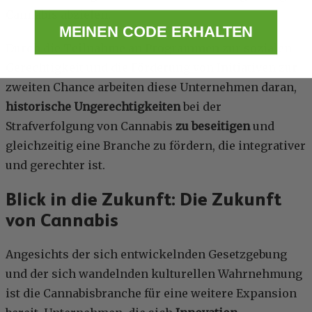
Cannabis abzielen.
MEINEN CODE ERHALTEN
Durch die Teilnahme an Programmen zur sozialen
Gerechtigkeit und die Förderung von Initiativen zur
zweiten Chance arbeiten diese Unternehmen daran,
historische Ungerechtigkeiten
bei der
Strafverfolgung von Cannabis
zu beseitigen
und
gleichzeitig eine Branche zu fördern, die integrativer
und gerechter ist.
Blick in die Zukunft: Die Zukunft
von Cannabis
Angesichts der sich entwickelnden Gesetzgebung
und der sich wandelnden kulturellen Wahrnehmung
ist die Cannabisbranche für eine weitere Expansion