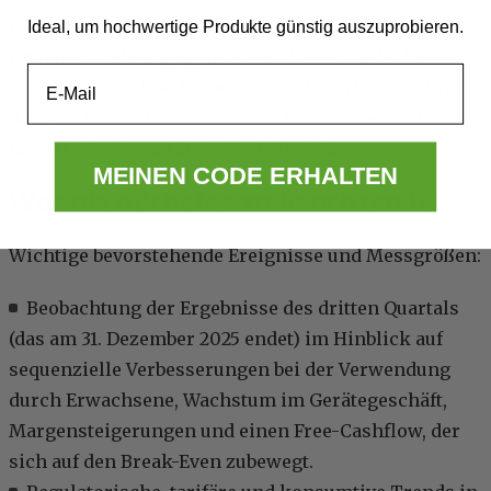
Kostendisziplin. Auf der vorsichtigen Seite: Das
Ideal, um hochwertige Produkte günstig auszuprobieren.
internationale Engagement bleibt schwach, die
Email
Gesamtrentabilität ist immer noch ein Verlust, und
das Makro-/Verbraucherrisiko (insbesondere in den
Export-/Gerätemärkten) bleibt bestehen.
MEINEN CODE ERHALTEN
Was als nächstes zu beachten ist
Wichtige bevorstehende Ereignisse und Messgrößen:
Beobachtung der Ergebnisse des dritten Quartals
(das am 31. Dezember 2025 endet) im Hinblick auf
sequenzielle Verbesserungen bei der Verwendung
durch Erwachsene, Wachstum im Gerätegeschäft,
Margensteigerungen und einen Free-Cashflow, der
sich auf den Break-Even zubewegt.