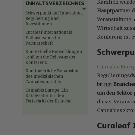
Kürzlich wurd
INHALTSVERZEICHNIS
Hauptpartner d
Schwerpunkt auf Innovation,
Regulierung und
Veranstaltung, 
Investitionen
Wirtschaft zus
Curaleaf Internationals
Konferenz ist e
Enthusiasmus für
Partnerschaft
Schwerpun
Kontextuelle Entwicklungen
erhöhen die Relevanz der
Konferenz
Cannabis Euro
Kontinuierliche Expansion
Regulierungsdy
des medizinischen
Cannabismarktes
bringt
Branchen
Cannabis Europa: Ein
um den Sektor
Katalysator für den
Fortschritt der Branche
dieser Veranst
Cannabissektor
Curaleaf 