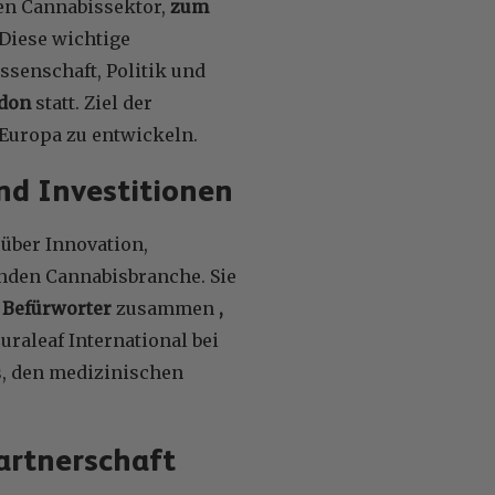
len Cannabissektor,
zum
 Diese wichtige
ssenschaft, Politik und
ndon
statt. Ziel der
 Europa zu entwickeln.
nd Investitionen
über Innovation,
nden Cannabisbranche. Sie
d Befürworter
zusammen
,
uraleaf International bei
s, den medizinischen
artnerschaft