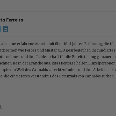
ita Ferreira
ta ist eine erfahrene Autorin mit über fünf Jahren Erfahrung, die fü
attformen wie Forbes und Miister CBD gearbeitet hat. Ihr fundiert
ternehmen und ihre Leidenschaft für die Bereitstellung genauer 
ichnen sie in der Branche aus. Ritas Beiträge helfen Einzelpersone
mplexen Welt des Cannabis zurechtzufinden, und ihre Arbeit bleibt 
le, die ein tieferes Verständnis des Potenzials von Cannabis suchen.
l