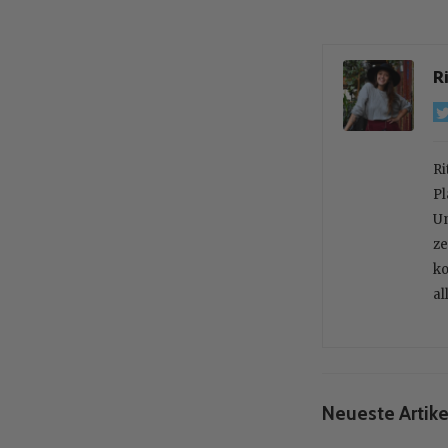
R
Ri
Pl
Un
ze
ko
al
Neueste Artike