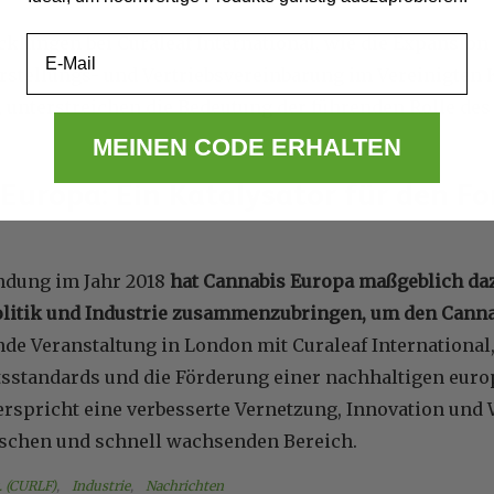
cklungen bei Curaleaf International, wie die Expansio
Email
erstellungs- und Vertriebsvereinbarung im Vereinigten
 unterstreichen die Bedeutung der führenden Rolle de
MEINEN CODE ERHALTEN
Europa: Ein Katalysator für den For
ündung im Jahr 2018
hat Cannabis Europa maßgeblich daz
Politik und Industrie zusammenzubringen, um den Cann
de Veranstaltung in London mit Curaleaf International,
sstandards und die Förderung einer nachhaltigen euro
verspricht eine verbesserte Vernetzung, Innovation un
chen und schnell wachsenden Bereich.
. (CURLF)
, 
Industrie
, 
Nachrichten