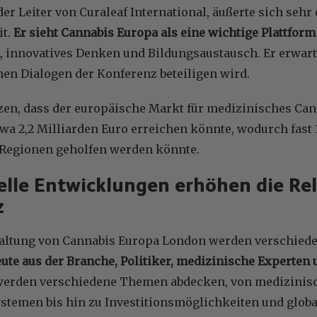
der Leiter von Curaleaf International, äußerte sich sehr 
t.
Er sieht Cannabis Europa als eine wichtige Plattfor
, innovatives Denken und Bildungsaustausch. Er erwarte
hen Dialogen der Konferenz beteiligen wird.
zen, dass der europäische Markt für medizinisches Cann
a 2,2 Milliarden Euro erreichen könnte, wodurch fast 1
Regionen geholfen werden könnte.
lle Entwicklungen erhöhen die Re
z
taltung von Cannabis Europa London werden verschiede
ute aus der Branche, Politiker, medizinische Experten 
werden verschiedene Themen abdecken, von medizinis
stemen bis hin zu Investitionsmöglichkeiten und glob