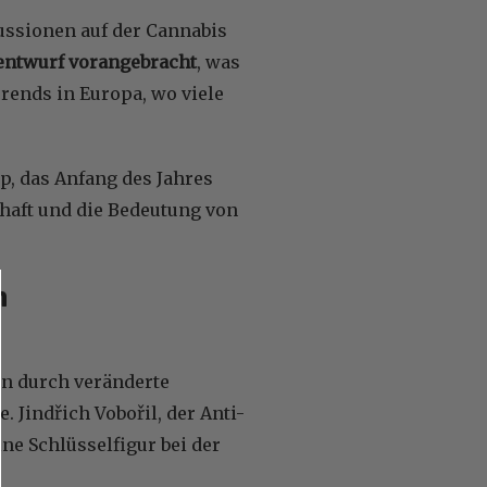
ussionen auf der Cannabis
entwurf vorangebracht
, was
Trends in Europa, wo viele
p, das Anfang des Jahres
haft und die Bedeutung von
n
en durch veränderte
 Jindřich Vobořil, der Anti-
ne Schlüsselfigur bei der