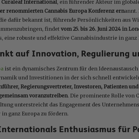
e
Curaleaf International
, ein führender Akteur im globa
er renommierten Cannabis Europa Konferenz ern
annt.
die dafür bekannt ist, führende Persönlichkeiten aus Wi
ammenzubringen, findet
vom 25. bis 26. Juni 2024 in Lo
s, eine robuste und effektive Cannabisindustrie in ganz
kt auf Innovation, Regulierung u
pa
ist ein dynamisches Zentrum für den Ideenaustausch 
namik und Investitionen in der sich schnell entwickel
führer, Regierungsvertreter, Investoren, Patienten un
 gemeinsam voranzutreiben
. Die prominente Rolle von C
altung unterstreicht das Engagement des Unternehmen
 in ganz Europa zu fördern.
Internationals Enthusiasmus für P