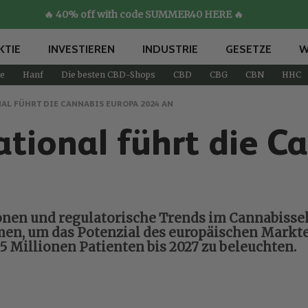
🔥 40% off with code SUMMER40 HERE 🔥
KTIE
INVESTIEREN
INDUSTRIE
GESETZE
W
e
Hanf
Die besten CBD-Shops
CBD
CBG
CBN
HHC
AL FÜHRT DIE CANNABIS EUROPA 2024 AN
ational führt die C
onen und regulatorische Trends im Cannabissek
en, um das Potenzial des europäischen Markte
,5 Millionen Patienten bis 2027 zu beleuchten.