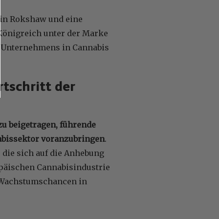
n in Rokshaw und eine
 Königreich unter der Marke
s Unternehmens in Cannabis
tschritt der
u beigetragen, führende
abissektor voranzubringen
.
 die sich auf die Anhebung
päischen Cannabisindustrie
d Wachstumschancen in