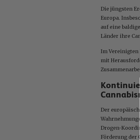
Die jüngsten E
Europa. Insbes
auf eine baldig
Länder ihre Can
Im Vereinigten
mit Herausford
Zusammenarbeit
Kontinuie
Cannabis
Der europäisch
Wahrnehmungen, 
Drogen-Koordina
Förderung der 