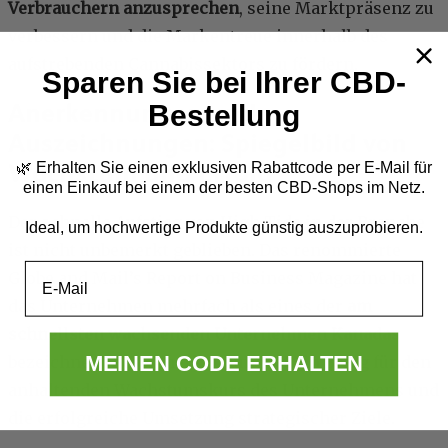
Verbrauchern anzusprechen
, seine Marktpräsenz zu
verbessern und die Markentreue innerhalb des
aufstrebenden Cannabissektors zu fördern.
Sparen Sie bei Ihrer CBD-
Anerkennungen und
Bestellung
Auszeichnungen: Spiegelbild von
Wachstum und Erfolg
🌿 Erhalten Sie einen exklusiven Rabattcode per E-Mail
für
einen Einkauf bei einem der besten CBD-Shops im Netz.
Der schnelle Aufstieg von High Tide in der Branche
Ideal, um hochwertige Produkte günstig auszuprobieren.
ist nicht unbemerkt geblieben. Das renommierte
Email
Globe and Mail’s Report on Business Magazine hat
das Unternehmen mehrfach als eines der
am
schnellsten wachsenden Unternehmen Kanadas
MEINEN CODE ERHALTEN
bezeichnet. Diese Anerkennung ist ein Beleg für den
anhaltenden Wachstumskurs des Unternehmens und
die erfolgreiche Umsetzung strategischer Ziele.