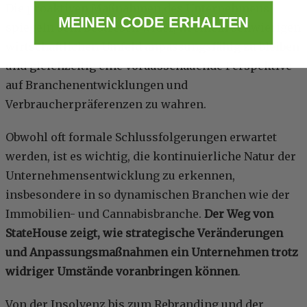
Die proaktiven Maßnahmen des Unternehmens
MEINEN CODE ERHALTEN
spiegeln sein Bestreben wider, in einem schwierigen
wirtschaftlichen Umfeld anpassungsfähig zu bleiben
und gleichzeitig eine vorausschauende Perspektive
auf Branchenentwicklungen und
Verbraucherpräferenzen zu wahren.
Obwohl oft formale Schlussfolgerungen erwartet
werden, ist es wichtig, die kontinuierliche Natur der
Unternehmensentwicklung zu erkennen,
insbesondere in so dynamischen Branchen wie der
Immobilien- und Cannabisbranche.
Der Weg von
StateHouse zeigt, wie strategische Veränderungen
und Anpassungsmaßnahmen ein Unternehmen trotz
widriger Umstände voranbringen können
.
Von der Insolvenz bis zum Rebranding und der