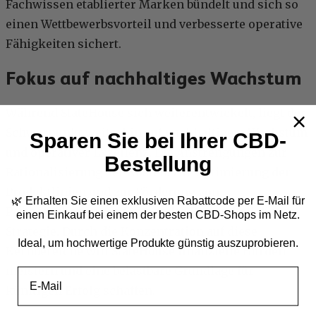
Fachwissen etablierter Marken bündelt und sich so
einen Wettbewerbsvorteil und verbesserte operative
Fähigkeiten sichert.
Fokus auf nachhaltiges Wachstum
Während StateHouse sich weiterentwickelt, liegt der
Schwerpunkt weiterhin auf nachhaltigem Wachstum
Sparen Sie bei Ihrer CBD-
und operativer Exzellenz. Die Anstrengungen zur
Bestellung
Rationalisierung der Kosten, zur Optimierung der
Produktlinien und zur Förderung von
🌿 Erhalten Sie einen exklusiven Rabattcode per E-Mail
für
Partnerschaften sind integraler Bestandteil dieser
einen Einkauf bei einem der besten CBD-Shops im Netz.
Strategie. Durch die Konzentration auf diese
Ideal, um hochwertige Produkte günstig auszuprobieren.
Kernbereiche will StateHouse finanzielle Hürden
meistern und eine belastbare Grundlage für
Email
künftigen Erfolg schaffen.