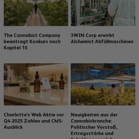
The Cannabist Company
3WIN Corp erwirbt
beantragt Konkurs nach
Alchemist Abfüllmaschinen
Kapitel 15
Charlotte’s Web Aktie vor
Neuigkeiten aus der
Q4 2025 Zahlen und CMS-
Cannabisbranche:
Ausblick
Politischer Vorstoß,
Ertragsstärke und