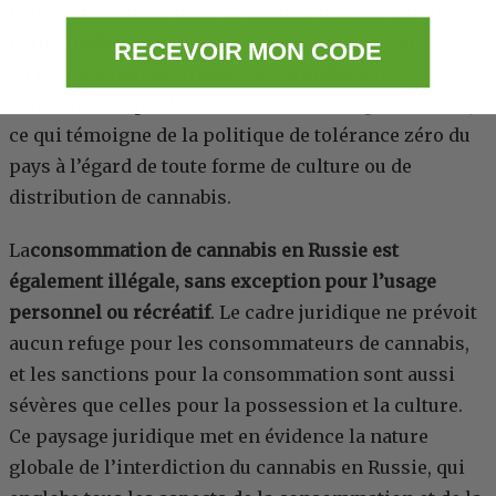
prises en flagrant délit de culture, même pour un
petit nombre de plantes. La fabrication, la livraison
RECEVOIR MON CODE
ou la vente non autorisées de cannabis sont
sanctionnées par l’
article 228.1 du code pénal russe
,
ce qui témoigne de la politique de tolérance zéro du
pays à l’égard de toute forme de culture ou de
distribution de cannabis.
La
consommation de cannabis en Russie est
également illégale, sans exception pour l’usage
personnel ou récréatif
. Le cadre juridique ne prévoit
aucun refuge pour les consommateurs de cannabis,
et les sanctions pour la consommation sont aussi
sévères que celles pour la possession et la culture.
Ce paysage juridique met en évidence la nature
globale de l’interdiction du cannabis en Russie, qui