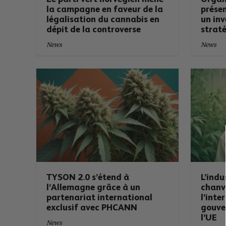
la campagne en faveur de la
prése
légalisation du cannabis en
un in
dépit de la controverse
strat
News
News
TYSON 2.0 s’étend à
L’indu
l’Allemagne grâce à un
chanv
partenariat international
l’inte
exclusif avec PHCANN
gouve
l’UE
News