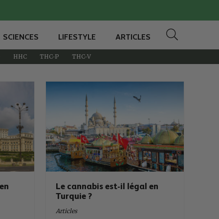
SCIENCES
LIFESTYLE
ARTICLES
D
HHC
THC-P
THC-V
 en
Le cannabis est-il légal en
Turquie ?
Articles