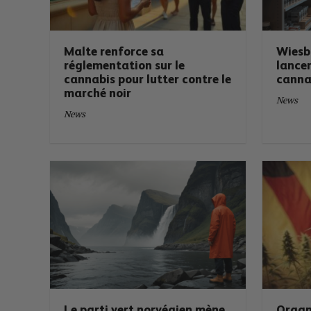
Malte renforce sa
Wiesb
réglementation sur le
lancer
cannabis pour lutter contre le
canna
marché noir
News
News
Le parti vert norvégien mène
Organ