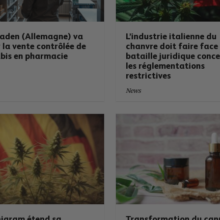
aden (Allemagne) va
L’industrie italienne du
 la vente contrôlée de
chanvre doit faire face
bis en pharmacie
bataille juridique conc
les réglementations
restrictives
News
igram étend sa
Transformation du can