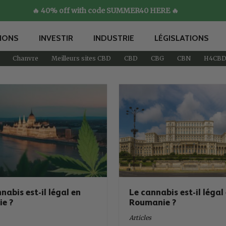
🔥 40% off with code SUMMER40 HERE 🔥
IONS
INVESTIR
INDUSTRIE
LÉGISLATIONS
Chanvre
Meilleurs sites CBD
CBD
CBG
CBN
H4CB
nabis est-il légal en
Le cannabis est-il légal
ie ?
Roumanie ?
Articles