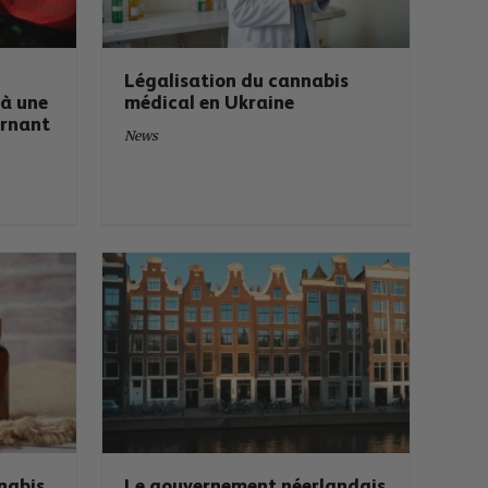
Légalisation du cannabis
 à une
médical en Ukraine
ernant
News
nabis
Le gouvernement néerlandais