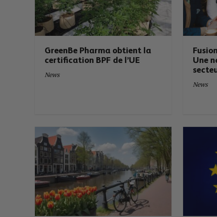
GreenBe Pharma obtient la
Fusion
certification BPF de l’UE
Une no
secte
News
News