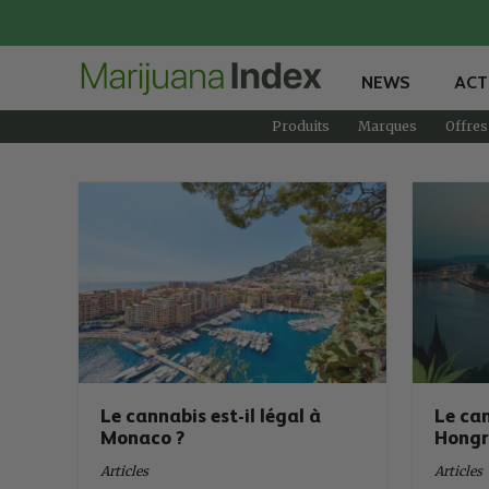
NEWS
ACT
Produits
Marques
Offres
Le cannabis est-il légal à
Le can
Monaco ?
Hongr
Articles
Articles