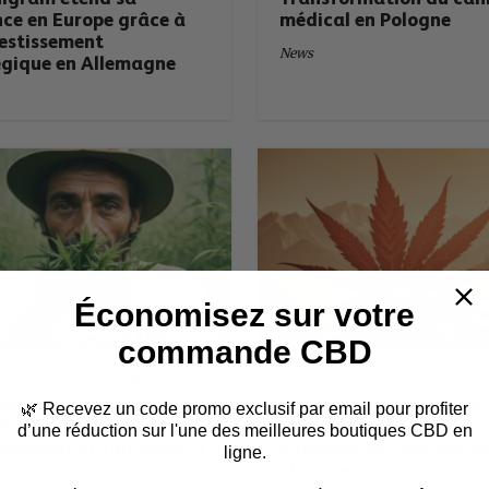
nce en Europe grâce à
médical en Pologne
vestissement
News
égique en Allemagne
Économisez sur votre
commande CBD
strie italienne du
La Slovénie se prononc
re lutte contre
massivement en faveur
🌿
Recevez un code promo exclusif par email
pour profiter
rdiction du
réformes relatives au
d’une réduction sur l'une des meilleures boutiques CBD en
rnement et fait appel à
cannabis lors des derni
ligne.
élections