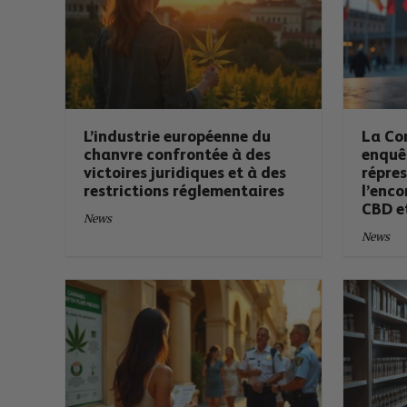
L’industrie européenne du
La Co
chanvre confrontée à des
enquêt
victoires juridiques et à des
répres
restrictions réglementaires
l’enc
CBD et
News
News