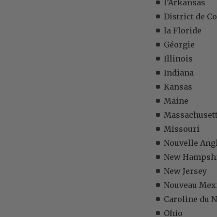
l’Arkansas
District de C
la Floride
Géorgie
Illinois
Indiana
Kansas
Maine
Massachuset
Missouri
Nouvelle Ang
New Hampsh
New Jersey
Nouveau Mex
Caroline du 
Ohio