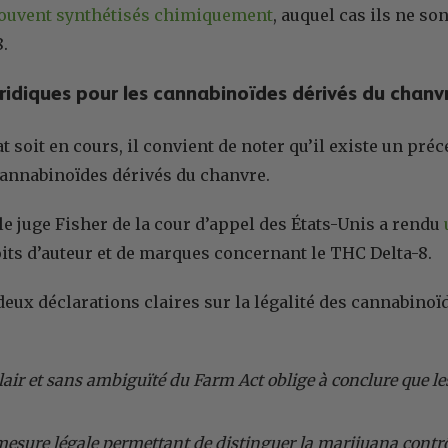
souvent synthétisés chimiquement
, auquel cas ils ne so
8.
ridiques pour les cannabinoïdes dérivés du chanv
at soit en cours, il convient de noter qu’il existe un pr
 cannabinoïdes dérivés du chanvre.
 le juge Fisher de la cour d’appel des États-Unis a rendu
oits d’auteur et de marques concernant le THC Delta-8.
 deux déclarations claires sur la légalité des cannabinoï
clair et sans ambiguïté du Farm Act oblige à conclure que l
 mesure légale permettant de distinguer la marijuana contrô