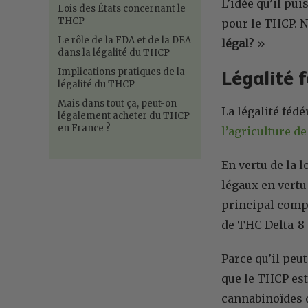
L’idée qu’il pui
Lois des États concernant le
THCP
pour le THCP. Na
Le rôle de la FDA et de la DEA
légal
? »
dans la légalité du THCP
Implications pratiques de la
Légalité 
légalité du THCP
Mais dans tout ça, peut-on
La légalité féd
légalement acheter du THCP
en France ?
l’agriculture d
En vertu de la 
légaux en vertu 
principal compo
de THC Delta-8
Parce qu’il peut
que le THCP est 
cannabinoïdes 