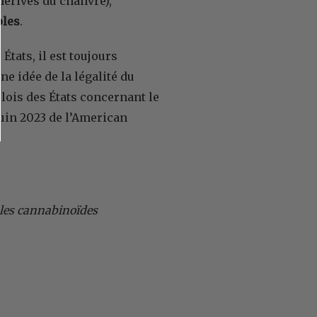
dérivés du chanvre),
ples
.
États, il est toujours
e idée de la légalité du
lois des États concernant le
uin 2023 de l’American
t les cannabinoïdes