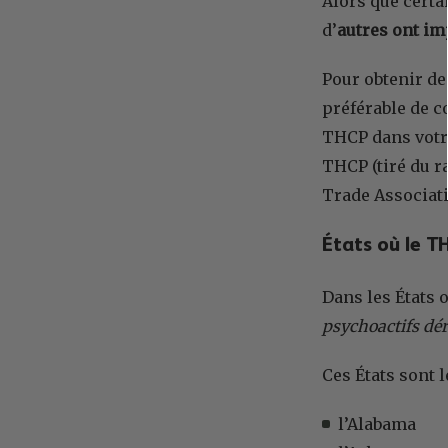
Alors que certa
d’
autres ont im
Pour obtenir des
préférable de c
THCP dans votre
THCP (tiré du 
Trade Associat
États où le T
Dans les États 
psychoactifs dé
Ces États sont 
l’Alabama