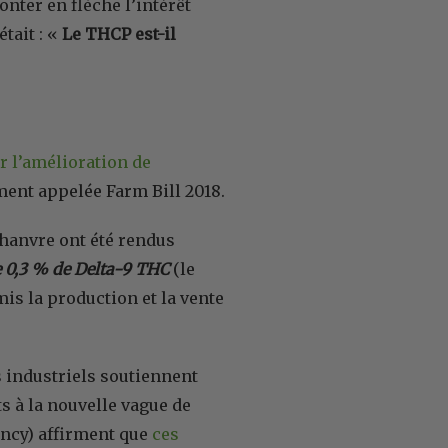
onter en flèche l’intérêt
tait : «
Le THCP est-il
ur l’amélioration de
ent appelée Farm Bill 2018.
 chanvre ont été rendus
e 0,3 % de Delta-9 THC
(le
mis la production et la vente
es industriels soutiennent
ts à la nouvelle vague de
ncy) affirment que
ces