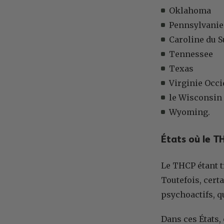
Oklahoma
Pennsylvanie
Caroline du 
Tennessee
Texas
Virginie Occi
le Wisconsin
Wyoming.
États où le T
Le THCP étant t
Toutefois, cert
psychoactifs, q
Dans ces États,