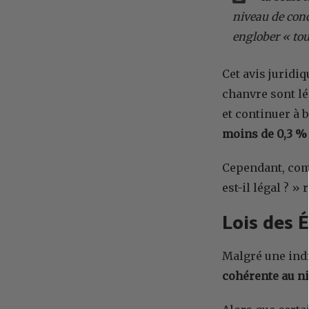
niveau de conc
englober « tous
Cet avis juridi
chanvre sont l
et continuer à 
moins de 0,3 %
Cependant, comm
est-il légal ? »
Lois des 
Malgré une indi
cohérente au ni