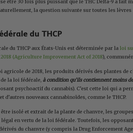
sse être 30 fois plus puissant que le THC Delta-9 a fait m
turellement, la question suivante sur toutes les lèvres é
fédérale du THCP
érale du THCP aux États-Unis est déterminée par la
loi s
e 2018 (Agriculture Improvement Act of 2018
), communém
loi agricole de 2018, les produits dérivés des plantes de
de la loi fédérale,
à condition qu’ils contiennent moins d
sant psychoactif du cannabis). C’est cette loi qui a per
 et d’autres nouveaux cannabinoïdes, comme le THCP.
 être isolé et extrait de la plante de chanvre, les group
légal en vertu de la loi fédérale. Toutefois, les opposan
dérivés du chanvre (y compris la Drug Enforcement Age