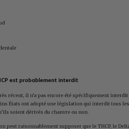
Sud
dentale
HCP est probablement interdit
rès récent, il n’a pas encore été spécifiquement interdi
ains États ont adopté une législation qui interdit tous l
u’ils soient dérivés du chanvre ou non.
 on peut raisonnablement supposer que le THCP, le Delta