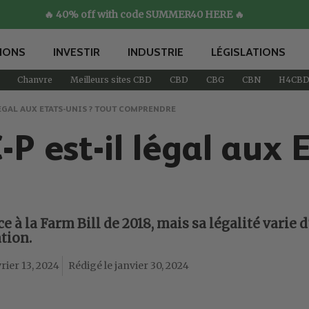
🔥 40% off with code SUMMER40 HERE 🔥
IONS
INVESTIR
INDUSTRIE
LÉGISLATIONS
Chanvre
Meilleurs sites CBD
CBD
CBG
CBN
H4CB
LÉGAL AUX ETATS-UNIS ? TOUT COMPRENDRE
P est-il légal aux 
 à la Farm Bill de 2018, mais sa légalité varie d'
tion.
rier 13, 2024
janvier 30, 2024