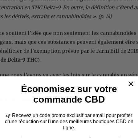
entration en THC Delta-9. En outre, la définition s’étend a
 les dérivés, extraits et cannabinoïdes ». (p. 14)
que soutient l’idée que non seulement les cannabinoïdes
égaux, mais que ces substances peuvent également être
bénéficier de l’exemption prévue par le Farm Bill de 2018
 de Delta-9 THC
).
e nous l’avons vu avec les lois sur le cannabis en gén
 repose à la fois sur les lois fédérales
et les
lois des États.
Économisez sur votre
États concernant le THCP
commande CBD
cation relativement claire de la légalité du THCP au nive
🌿
Recevez un code promo exclusif par email
pour profiter
d’une réduction sur l'une des meilleures boutiques CBD en
veau des États.
ligne.