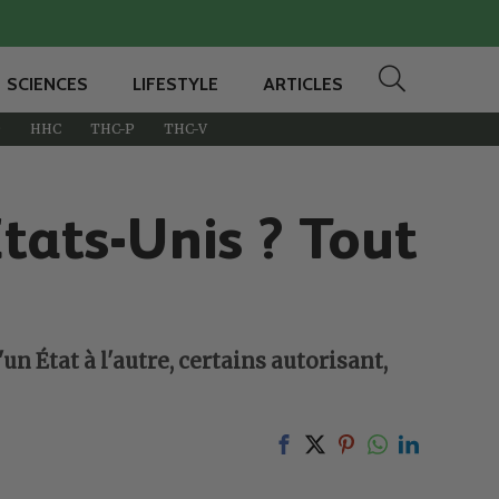
SCIENCES
LIFESTYLE
ARTICLES
D
HHC
THC-P
THC-V
Etats-Unis ? Tout
un État à l'autre, certains autorisant,