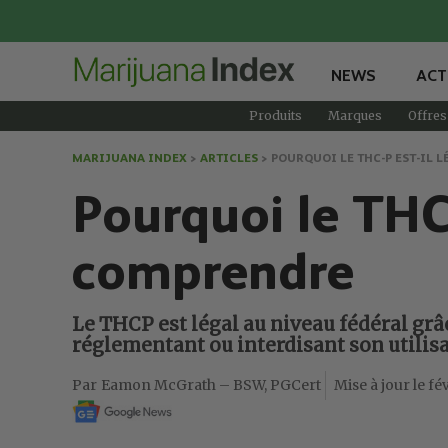
NEWS
ACT
Produits
Marques
Offres
MARIJUANA INDEX
>
ARTICLES
>
POURQUOI LE THC-P EST-IL 
Pourquoi le THC-
comprendre
Le THCP est légal au niveau fédéral grâce
réglementant ou interdisant son utilisa
Eamon McGrath – BSW, PGCert
fév