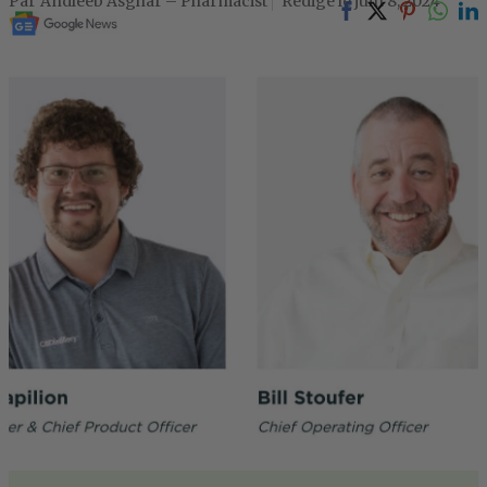
Andleeb Asghar – Pharmacist
juin 8, 2024