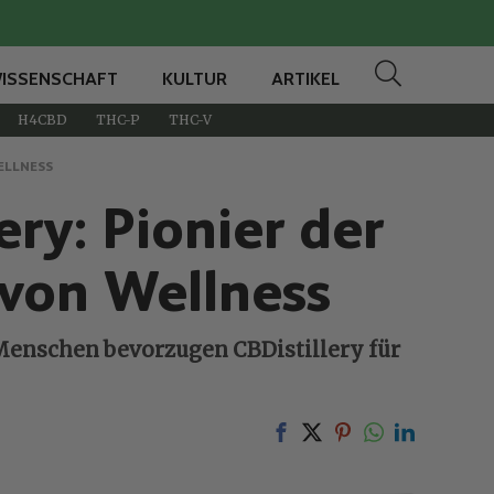
ISSENSCHAFT
KULTUR
ARTIKEL
H4CBD
THC-P
THC-V
ELLNESS
ry: Pionier der
von Wellness
e Menschen bevorzugen CBDistillery für