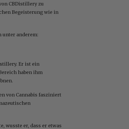
von CBDistillery zu
chen Begeisterung wie in
n unter anderem:
illery. Er ist ein
 Bereich haben ihm
ebnen.
en von Cannabis fasziniert
rmazeutischen
, wusste er, dass er etwas