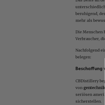
unterschiedlic
beruhigend, den
mehr als bewus
Die Menschen hä
Verbraucher, di
Nachfolgend ein
belegen:
Beschaffung 
CBDistillery be
von
gentechnik
seriösen ameri
sicherstellen.