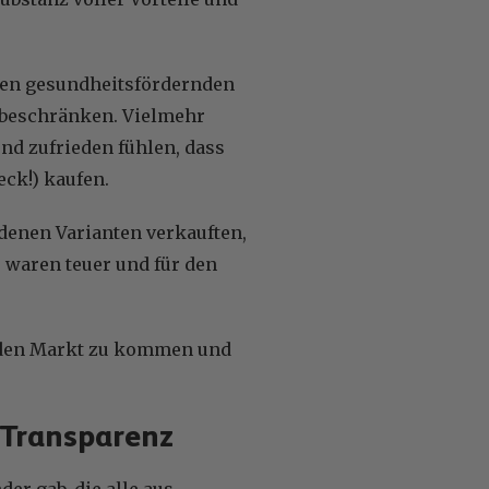
ssen gesundheitsfördernden
zu beschränken. Vielmehr
und zufrieden fühlen, dass
eck!) kaufen.
edenen Varianten verkauften,
 waren teuer und für den
uf den Markt zu kommen und
d Transparenz
er gab, die alle aus