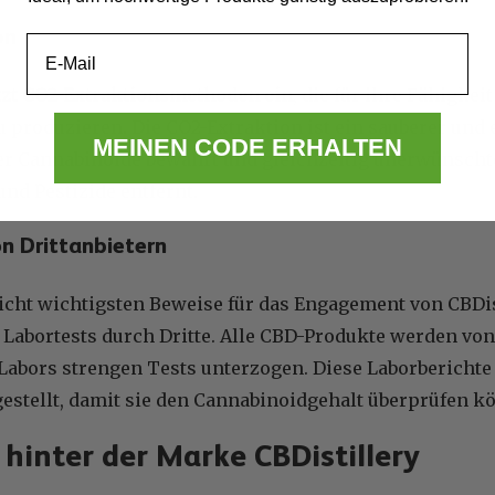
on
Email
etzt CO2-Extraktionsmethoden ein
, die für ihre Fähigke
 produzieren. Die CO2-Extraktion ist ein sauberer und e
MEINEN CODE ERHALTEN
r Cannabinoide bewahrt und gleichzeitig unerwünscht
nd Pestizide entfernt.
n Drittanbietern
eicht wichtigsten Beweise für das Engagement von CBDis
n Labortests durch Dritte. Alle CBD-Produkte werden vo
 Labors strengen Tests unterzogen. Diese Laborbericht
estellt, damit sie den Cannabinoidgehalt überprüfen k
 hinter der Marke CBDistillery