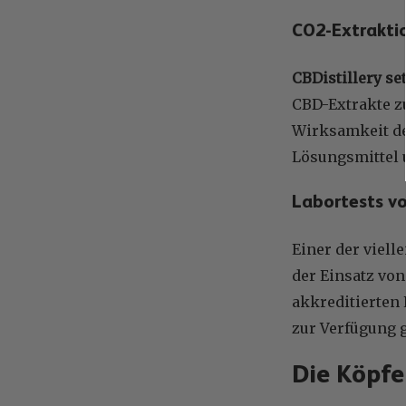
CO2-Extrakti
CBDistillery s
CBD-Extrakte zu
Wirksamkeit de
Lösungsmittel u
Labortests vo
Einer der viell
der Einsatz vo
akkreditierten
zur Verfügung g
Die Köpfe