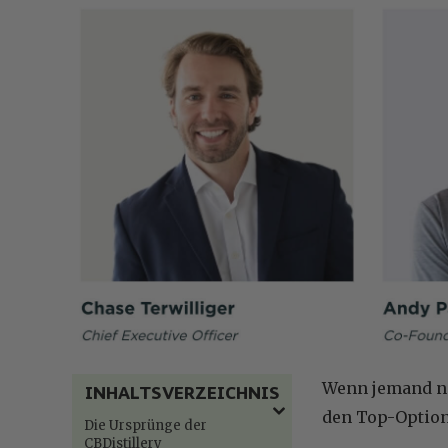
Wenn jemand na
INHALTSVERZEICHNIS
den Top-Option
Die Ursprünge der
CBDistillery