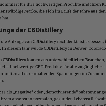
nommiert für ihre hochwertigen Produkte und ihren Kun
uenswürdige Marke, die sich im Laufe der Jahre aus de
 hat.
ünge der CBDistillery
ie Anfänge von CBDistillery nachdenkt, ist es besser,
.
In diesem Jahr wurde CBDistillery in Denver, Colorado
n CBDistillery kamen aus unterschiedlichen Branchen
,
el – hochwertige CBD-Produkte für alle zugänglich zu
t inmitten all der anhaltenden Spannungen im Zusamm
n.
r als „negative“ oder „demotivierende“ Substanz anges
hrem ansonsten normalen, gesunden Lebensstil abzubr
 man jedoch feststellen können, dass es sich um eine S