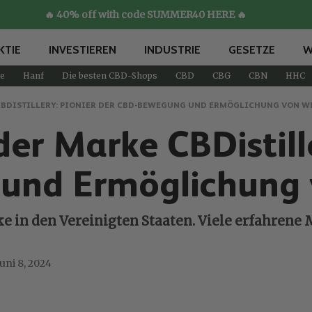
🔥 40% off with code SUMMER40 HERE 🔥
KTIE
INVESTIEREN
INDUSTRIE
GESETZE
W
e
Hanf
Die besten CBD-Shops
CBD
CBG
CBN
HHC
CBDISTILLERY: PIONIER DER CBD-BEWEGUNG UND ERMÖGLICHUNG VON W
er Marke CBDistille
nd Ermöglichung 
ke in den Vereinigten Staaten. Viele erfahren
Juni 8, 2024