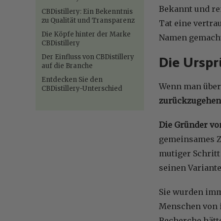
Bekannt und re
CBDistillery: Ein Bekenntnis
zu Qualität und Transparenz
Tat eine vertra
Die Köpfe hinter der Marke
Namen gemacht
CBDistillery
Der Einfluss von CBDistillery
Die Urspr
auf die Branche
Entdecken Sie den
Wenn man über d
CBDistillery-Unterschied
zurückzugehen
Die Gründer vo
gemeinsames Zi
mutiger Schrit
seinen Variante
Sie wurden imme
Menschen von i
Recherche hätte