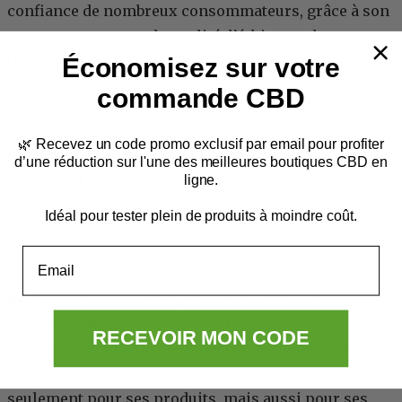
confiance de nombreux consommateurs, grâce à son
engagement envers la qualité, l’éthique et la
transparence.
Économisez sur votre
commande CBD
Les témoignages sont nombreux et très positifs. Les
utilisateurs saluent la qualité constante des produits,
🌿
Recevez un code promo exclusif par email
pour profiter
la rapidité de livraison et l’accompagnement client,
d’une réduction sur l'une des meilleures boutiques CBD en
que ce soit pour des questions sur les achats ou pour
ligne.
des conseils personnalisés sur le mode de
Idéal pour tester plein de produits à moindre coût.
consommation préconisé.
Email
La marque est également
reconnue pour son
implication dans le respect de l’environnement
. Leur
utilisation de matériaux recyclables et leur
RECEVOIR MON CODE
engagement à réduire l’impact écologique font de
Genius CBD une boutique en ligne appréciée non
seulement pour ses produits, mais aussi pour ses