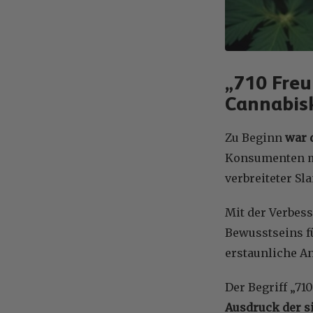
„710 Freu
Cannabis
Zu Beginn
war
Konsumenten mi
verbreiteter Sl
Mit der Verbes
Bewusstseins fü
erstaunliche A
Der Begriff „71
Ausdruck der s