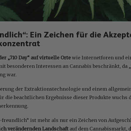
ndlich“: Ein Zeichen für die Akzep
konzentrat
der „710 Day“ auf virtuelle Orte
wie Internetforen und ei
t besonderen Interessen an Cannabis beschränkt, da „
ang war.
serung der Extraktionstechnologie und einem allgemei
r die beachtlichen Ergebnisse dieser Produkte wuchs d
nerkennung.
0-freundlich“ ist mehr als nur ein Zeichen von Aufgeschl
ich verändernden Landschaft
auf dem Cannabismarkt, di