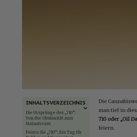
Die Cannabiswel
INHALTSVERZEICHNIS
man tief in die
Die Ursprünge des „710“:
Von der Obskurität zum
710 oder „Oil D
Mainstream
feiern.
Feiern Sie „710“: Ein Tag für