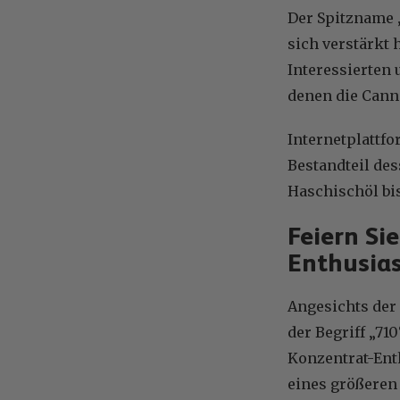
Der Spitzname „
sich verstärkt 
Interessierten
denen die Canna
Internetplattf
Bestandteil des
Haschischöl bi
Feiern Si
Enthusia
Angesichts der
der Begriff „71
Konzentrat-Ent
eines größeren