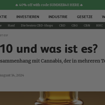
🔥 40% off with code SUMMER40 HERE 🔥
KTIE
INVESTIEREN
INDUSTRIE
GESETZE
W
e
Hanf
Die besten CBD-Shops
CBD
CBG
CBN
HHC
T ES?
0 und was ist es?
 Zusammenhang mit Cannabis, der in mehreren T
August 14, 2024