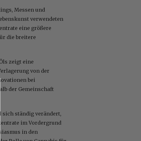
nings, Messen und
 Lebenskunst verwendeten
entrate eine größere
r die breitere
Öls zeigt eine
Verlagerung von der
novationen bei
alb der Gemeinschaft
 sich ständig verändert,
zentrate im Vordergrund
husiasmus in den
r Rolle von Cannabis für