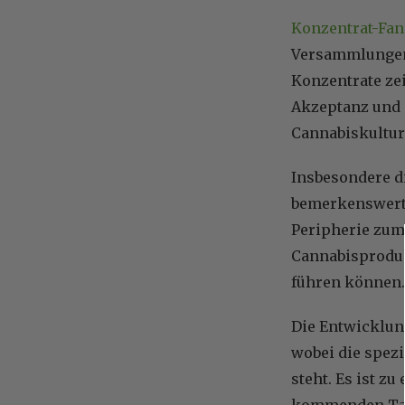
Konzentrat-Fan
Versammlungen,
Konzentrate ze
Akzeptanz und e
Cannabiskultur.
Insbesondere di
bemerkenswerte
Peripherie zum 
Cannabisproduk
führen können.
Die Entwicklung
wobei die spez
steht. Es ist z
kommenden Tage