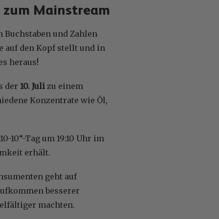
ät zum Mainstream
on Buchstaben und Zahlen
 auf den Kopf stellt und in
es heraus!
s der
10. Juli
zu einem
hiedene Konzentrate wie Öl,
0-10-10“-Tag um 19:10 Uhr im
amkeit erhält.
onsumenten geht auf
 Aufkommen besserer
elfältiger machten.