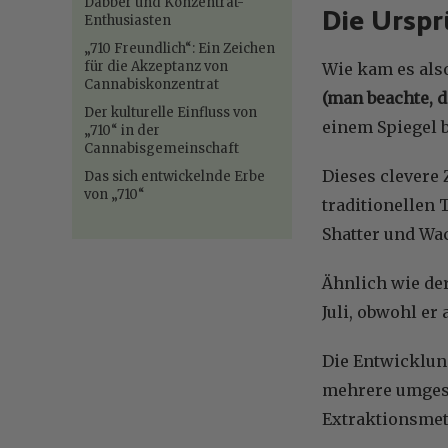
Dabber und Konzentrat-
Die Urspr
Enthusiasten
„710 Freundlich“: Ein Zeichen
für die Akzeptanz von
Wie kam es als
Cannabiskonzentrat
(man beachte, d
Der kulturelle Einfluss von
einem Spiegel b
„710“ in der
Cannabisgemeinschaft
Dieses clevere 
Das sich entwickelnde Erbe
von „710“
traditionellen 
Shatter und Wa
Ähnlich wie der 
Juli, obwohl er 
Die Entwicklun
mehrere umgest
Extraktionsmeth