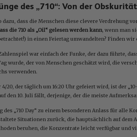
ünge des „710“: Von der Obskurit
o dazu, dass die Menschen diese clevere Verdrehung v
ass die 710 als „Oil“ gelesen werden kann
, wenn man sie
etrachtet!) in einen Feiertag umwandelten? Finden wir 
Zahlenspiel war einfach der Funke, der dazu führte, das
Tag wurde, der von Menschen geschätzt wird, die versc
chs verwenden.
4/20, der täglich um 16:20 Uhr gefeiert wird, ist der „1
auf den 10. Juli fällt, derjenige, der die meiste Aufmerks
g des „710 Day“ zu einem besonderen Anlass für alle K
altete Situationen zurück, die hauptsächlich auf dem
oden beruhen, die Konzentrate leicht verfügbar und vi