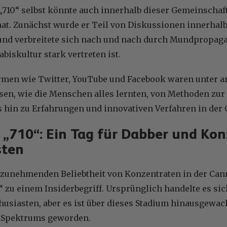
710“ selbst könnte auch innerhalb dieser Gemeinschaft 
hat. Zunächst wurde er Teil von Diskussionen innerhal
 und verbreitete sich nach und nach durch Mundpropaga
biskultur stark vertreten ist.
ormen wie Twitter, YouTube und Facebook waren unter 
sen, wie die Menschen alles lernten, von Methoden zur
s hin zu Erfahrungen und innovativen Verfahren in der 
e „710“: Ein Tag für Dabber und Kon
sten
 zunehmenden Beliebtheit von Konzentraten in der Ca
0“ zu einem Insiderbegriff. Ursprünglich handelte es sic
husiasten, aber es ist über dieses Stadium hinausgewa
 Spektrums geworden.