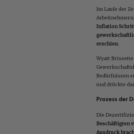
Im Laufe der Ze
Arbeitnehmern.
Inflation Schri
gewerkschaftli
erschien
.
Wyatt Brissette
Gewerkschaftsle
Bedürfnissen en
und drückte dam
Prozess der D
Die Dezertifizi
Beschäftigten 
Ausdruck brach