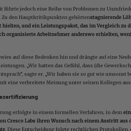
it führte jedoch eine Reihe von Problemen zu Unzufried
 Zu den Hauptkritikpunkten gehörten
stagnierende Löh
tt hielten, und ein Leistungspaket, das im Vergleich zu 
ch organisierte Arbeitnehmer anderswo erhielten, wen
 wies auf diese Bedenken hin und drängte auf eine Neu
istungen. „Wir hatten das Gefühl, dass (die Gewerksch
tsprach“, sagte er. „Wir haben sie so gut wie umsonst b
it eine verbreitete Meinung unter seinen Kollegen aus
ezertifizierung
erung erfolgte in einem formellen Verfahren, in dem
ein
von Cresco Labs ihren Wunsch nach einem Austritt aus
te
. Diese Entscheidung folgte rechtlichen Protokollen, 