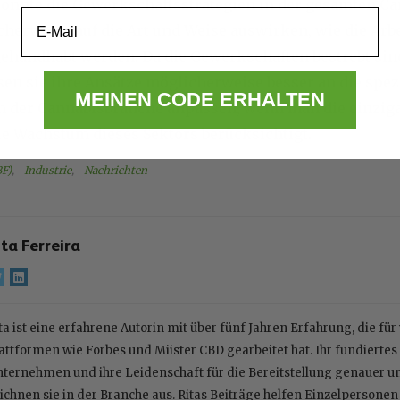
 könnte die Gewerkschaftsstrategien in der gesamten C
Email
cherweise auf die Art und Weise auswirken, wie die Ar
handhabt werden. Da die Gewerkschaften bestrebt sind
sen sie ihre Ansätze möglicherweise besser an die spez
MEINEN CODE ERHALTEN
in der Cannabisbranche anpassen, wenn man die einzig
le Wachstum dieses Sektors berücksichtigt.
BF)
, 
Industrie
, 
Nachrichten
ita Ferreira
ta ist eine erfahrene Autorin mit über fünf Jahren Erfahrung, die fü
attformen wie Forbes und Miister CBD gearbeitet hat. Ihr fundiert
ternehmen und ihre Leidenschaft für die Bereitstellung genauer 
ichnen sie in der Branche aus. Ritas Beiträge helfen Einzelpersone