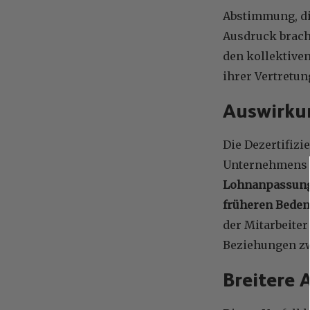
Abstimmung, di
Ausdruck brach
den kollektiven
ihrer Vertretun
Auswirkun
Die Dezertifiz
Unternehmens f
Lohnanpassunge
früheren Beden
der Mitarbeite
Beziehungen zw
Breitere 