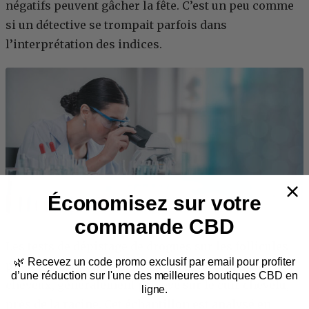
négatifs peuvent gâcher la fête. C’est un peu comme
si un détective se trompait parfois dans
l’interprétation des indices.
Économisez sur votre
commande CBD
Les tests de dépistage de drogues sur les follicules
🌿
Recevez un code promo exclusif par email
pour profiter
pileux consistent à analyser un petit échantillon de
d’une réduction sur l'une des meilleures boutiques CBD en
cheveux, généralement prélevé sur le cuir chevelu,
ligne.
près de la racine. Cet échantillon est analysé en