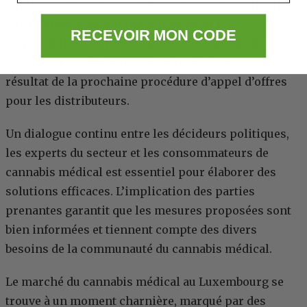
l’optimisme règne quant aux réformes à venir qui
permettront d’améliorer la fiabilité et la
RECEVOIR MON CODE
disponibilité. Les parties prenantes attendent des
détails sur les
ajustements législatifs
proposés et le
résultat de la prochaine procédure d’appel d’offres
pour les distributeurs.
Un dialogue continu entre les décideurs politiques,
les experts du secteur et les consommateurs de
cannabis médical est essentiel pour élaborer des
solutions efficaces. L’implication des parties
prenantes garantit que les mesures proposées sont
bien informées et tiennent compte des divers
besoins de la communauté du cannabis médical.
Le marché du cannabis médical au Luxembourg se
trouve à un moment charnière, marqué par des