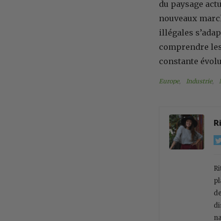
du paysage actu
nouveaux marché
illégales s’ad
comprendre les
constante évolu
Europe
, 
Industrie
, 
R
Ri
pl
de
di
na