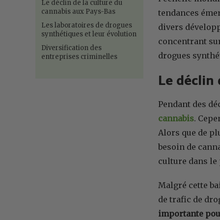
Le déclin de la culture du
cannabis aux Pays-Bas
tendances émer
Les laboratoires de drogues
divers développ
synthétiques et leur évolution
concentrant sur
Diversification des
drogues synthét
entreprises criminelles
Le déclin
Pendant des dé
cannabis
. Cepe
Alors que de plu
besoin de canna
culture dans le
Malgré cette ba
de trafic de dr
importante pour