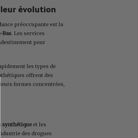
leur évolution
ndance préoccupante est la
s-Bas
. Les services
andestinement pour
rapidement les types de
thétiques offrent des
 leurs formes concentrées,
 synthétique
et les
’industrie des drogues