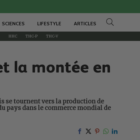
SCIENCES
LIFESTYLE
ARTICLES
D
HHC
THC-P
THC-V
et la montée en
is se tournent vers la production de
ôle du pays dans le commerce mondial de