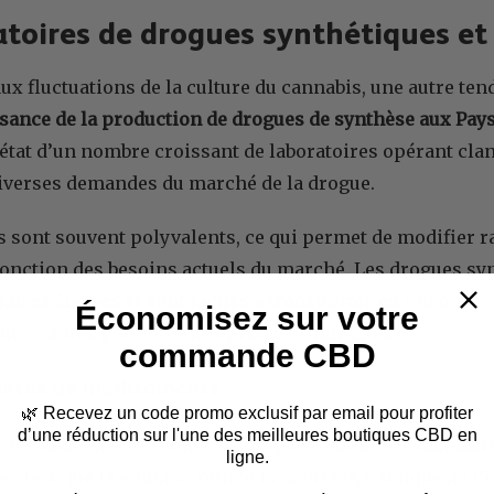
atoires de drogues synthétiques et 
ux fluctuations de la culture du cannabis, une autre te
sance de la production de drogues de synthèse aux Pay
 état d’un nombre croissant de laboratoires opérant cl
iverses demandes du marché de la drogue.
s sont souvent polyvalents, ce qui permet de modifier 
onction des besoins actuels du marché. Les drogues syn
aires élevées et sont faciles à transporter en
raison de
Économisez sur votre
 attrayantes pour les entreprises criminelles.
commande CBD
riétés de médicaments
🌿
Recevez un code promo exclusif par email
pour profiter
d’une réduction sur l'une des meilleures boutiques CBD en
 des nouvelles variantes de drogues, comme le
cannabis
ligne.
es tels que le « tusi », reflète la nature dynamique de l