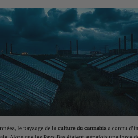
nnées, le paysage de la
culture du cannabis
a connu d’i
ale. Alors que les Pays-Bas étaient autrefois une force 