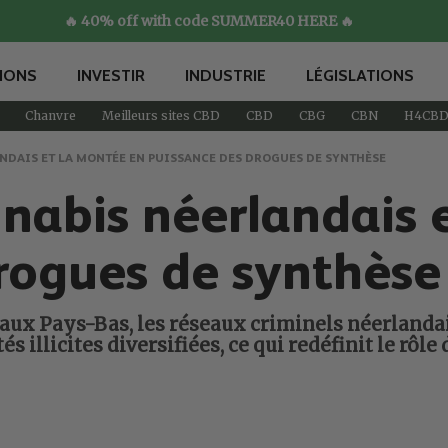
🔥 40% off with code SUMMER40 HERE 🔥
IONS
INVESTIR
INDUSTRIE
LÉGISLATIONS
Chanvre
Meilleurs sites CBD
CBD
CBG
CBN
H4CB
NDAIS ET LA MONTÉE EN PUISSANCE DES DROGUES DE SYNTHÈSE
nnabis néerlandais 
rogues de synthèse
s aux Pays-Bas, les réseaux criminels néerlanda
és illicites diversifiées, ce qui redéfinit le r