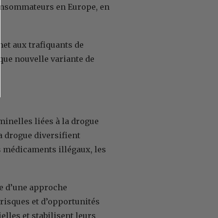
 consommateurs en Europe, en
et aux trafiquants de
ue nouvelle variante de
minelles liées à la drogue
 drogue diversifient
s médicaments illégaux, les
ne d’une approche
 risques et d’opportunités
elles et stabilisent leurs