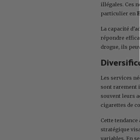
illégales. Ces 
particulier en
E
La capacité d’a
répondre effic
drogue, ils peu
Diversific
Les services né
sont rarement i
souvent leurs a
cigarettes de co
Cette tendance 
stratégique vis
variables. En se