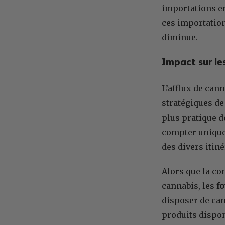
importations en
ces importatio
diminue.
Impact sur le
L’afflux de can
stratégiques de
plus pratique d
compter uniquem
des divers itin
Alors que la con
cannabis, les
fo
disposer de can
produits dispon