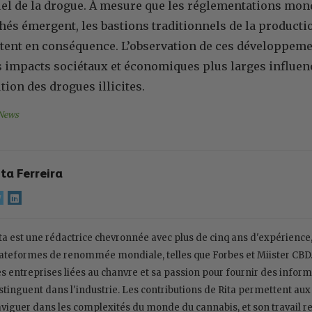
el de la drogue. À mesure que les réglementations mond
s émergent, les bastions traditionnels de la production
aptent en conséquence. L’observation de ces développem
 impacts sociétaux et économiques plus larges influen
tion des drogues illicites.
News
ita Ferreira
ta est une rédactrice chevronnée avec plus de cinq ans d'expérience
ateformes de renommée mondiale, telles que Forbes et Miister CBD
s entreprises liées au chanvre et sa passion pour fournir des inform
stinguent dans l'industrie. Les contributions de Rita permettent aux
viguer dans les complexités du monde du cannabis, et son travail r