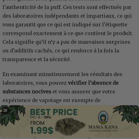
l’authenticité de la puff. Ces tests sont effectués par
des laboratoires indépendants et impartiaux, ce qui
vous garantit que ce qui est indiqué sur l’étiquette
correspond exactement à ce que contient le produit.
Cela signifie qu’il n’y a pas de mauvaises surprises
ou d’additifs cachés, ce qui renforce à la fois la
transparence et la sécurité.
En examinant minutieusement les résultats des
laboratoires, vous pouvez
vérifier l’absence de
substances nocives
et vous assurer que votre
expérience de vapotage est exempte de
contaminants et répond à des normes de qualité
✕
rigoureuses. Il s’agit en quelque sorte d’un sceau
d’approbation, signifiant que la marque s’est engagée
à fournir un produit de première qualité.